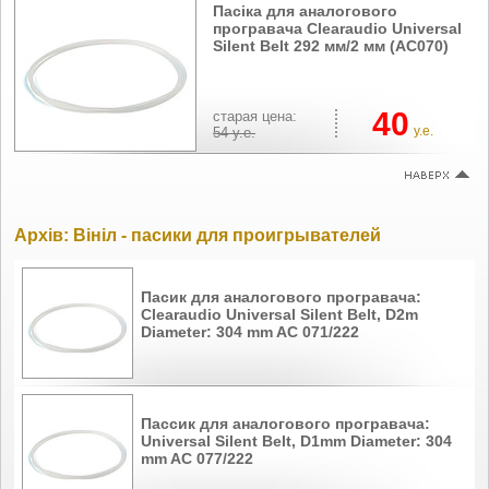
Пасіка для аналогового
програвача Сlearaudio Universal
Silent Belt 292 мм/2 мм (AC070)
40
cтарая цена:
у.е.
54
у.е.
Архів: Вініл - пасики для проигрывателей
Пасик для аналогового програвача:
Сlearaudio Universal Silent Belt, D2m
Diameter: 304 mm AC 071/222
Пассик для аналогового програвача:
Universal Silent Belt, D1mm Diameter: 304
mm AC 077/222