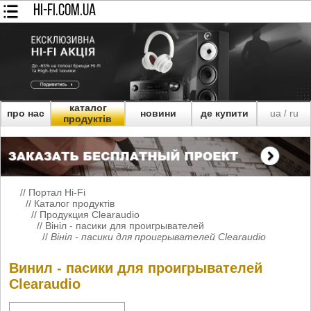
HI-FI.COM.UA
каталог
про нас
новини
де купити
ua
ru
/
продуктів
//
Портал Hi-Fi
//
Каталог продуктів
//
Продукция Clearaudio
//
Вініл - пасики для проигрывателей
//
Вініл - пасики для проигрывателей Clearaudio
Винил - пасики для проигрывателей
Clearaudio