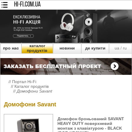
HI-FI.COM.UA
каталог
про нас
новини
де купити
ua
ru
/
продуктів
//
Портал Hi-Fi
//
Каталог продуктів
//
Домофони Savant
Домофони Savant
Домофон броньований SAVANT
HEAVY DUTY поверхневий
монтаж з клавіатурою - BLACK