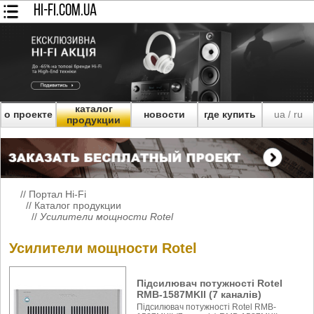
HI-FI.COM.UA
каталог
о проекте
новости
где купить
ua
ru
/
продукции
//
Портал Hi-Fi
//
Каталог продукции
//
Усилители мощности Rotel
Усилители мощности Rotel
Підсилювач потужності Rotel
RMB-1587MKII (7 каналів)
Підсилювач потужності Rotel RMB-