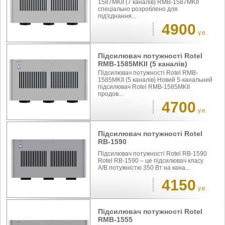
1587MKII (7 каналів) RMB-1587MKII
спеціально розроблено для
під'єднання...
4900
у.е.
Підсилювач потужності Rotel
RMB-1585MKII (5 каналів)
Підсилювач потужності Rotel RMB-
1585MKII (5 каналів) Новий 5-канальний
підсилювач Rotel RMB-1585MKII
продов...
4700
у.е.
Підсилювач потужності Rotel
RB-1590
Підсилювач потужності Rotel RB-1590
Rotel RB-1590 – це підсилювач класу
A/B потужністю 350 Вт на кана...
4150
у.е.
Підсилювач потужності Rotel
RMB-1555