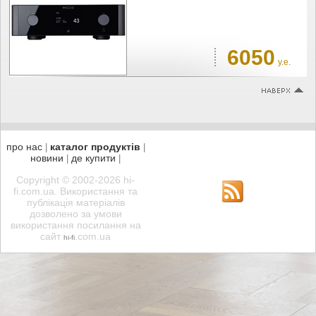
6050
у.е.
про нас
каталог продуктів
|
|
новини
де купити
|
|
Copyright © 2002-2026 hi-
fi.com.ua. Використання та
публікація матеріалів
дозволено за умови
використання посилання на
сайт
.com.ua
hi-fi