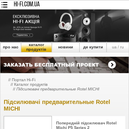
HI-FI.COM.UA
каталог
про нас
новини
де купити
ua
ru
/
продуктів
//
Портал Hi-Fi
//
Каталог продуктів
//
Підсилювачі предварительные Rotel MICHI
Підсилювачі предварительные Rotel
MICHI
Попередній підсилювач Rotel
Michi P5 Series 2