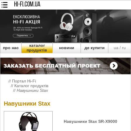
HI-FI.COM.UA
каталог
про нас
новини
де купити
ua
ru
/
продуктів
//
Портал Hi-Fi
//
Каталог продуктів
//
Навушники Stax
Навушники Stax
Навушники Stax SR-X9000