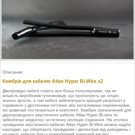
Описание:
Кембрік для кабелю Atlas Hyper Bi-Wire x2
Двопровідні кабелі стають все більш популярними, так як
кількість виробників гучномовців, що пропонують цю опцію,
значно зросла, а такі кабелі забезпечують кращий результат у
порівнянні з дротяними петлями або металевими перемичками,
які зазвичай постачаються в комплекті. Кембрік призначений для
двухпроводного акустичного кабелю Atlas Hyper Bi-wire та
забезпечує акуратну і естетичну ізоляцію з'єднання. На оголені
провідники акустичного кабелю Atlas Hyper Bi-Wire можна надіти
накладки, що оберігають провідники і діелектрик від ушкоджень і
надають кабелю більш привабливий зовнішній вигляд.