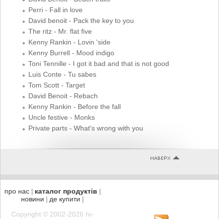
Perri - Fall in love
David benoit - Pack the key to you
The ritz - Mr. flat five
Kenny Rankin - Lovin 'side
Kenny Burrell - Mood indigo
Toni Tennille - I got it bad and that is not good
Luis Conte - Tu sabes
Tom Scott - Target
David Benoit - Rebach
Kenny Rankin - Before the fall
Uncle festive - Monks
Private parts - What's wrong with you
про нас
каталог продуктів
|
|
новини
де купити
|
|
Copyright © 2002-2026 hi-