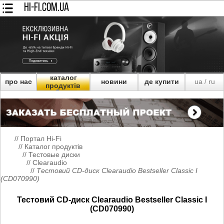
HI-FI.COM.UA
каталог
про нас
новини
де купити
ua
ru
/
продуктів
//
Портал Hi-Fi
//
Каталог продуктів
//
Тестовые диски
//
Clearaudio
//
Тестовий CD-диск Clearaudio Bestseller Classic I
(CD070990)
Тестовий CD-диск Clearaudio Bestseller Classic I
(CD070990)