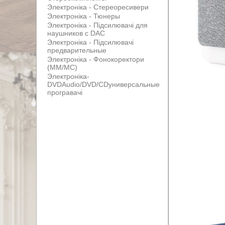
Электроніка - Стереоресивери
Электроніка - Тюнеры
Электроніка - Підсилювачі для
наушников с DAC
Электроніка - Підсилювачі
предварительные
Электроніка - Фонокоректори
(MM/MC)
Электроніка-
DVDAudio/DVD/CDуниверсальные
програвачі