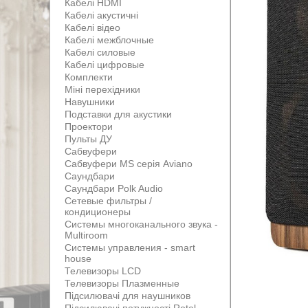
Кабелі HDMI
Кабелі акустичні
Кабелі відео
Кабелі межблочные
Кабелі силовые
Кабелі цифровые
Комплекти
Міні перехідники
Навушники
Подставки для акустики
Проектори
Пульты ДУ
Сабвуфери
Сабвуфери MS серія Aviano
Саундбари
Саундбари Polk Audio
Сетевые фильтры /
кондиционеры
Системы многоканального звука -
Multiroom
Системы управления - smart
house
Телевизоры LCD
Телевизоры Плазменные
Підсилювачі для наушников