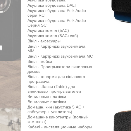
Акустика вбудована
Акустика вбудована DALI
Акустика вбудована Polk Audio
серія RCi
Акустика вбудована Polk Audio
Серия SC
Акустика компл (5АС)
Акустика компл (5АС+саб)
Вініл - аксесуары
Вініл - Картриджі звукознімача
MM
Вініл - Картриджі звукознімача MС
Вініл - мойки
Вініл - Проигрыватели виниловых
дисков
Вініл - тонарми для вінілового
програвача
Вініл - Шасси (Table) для
виниловых проигрывателей
Виниловые платівки
Виниловые платівки
Домашн. кин (акустика 5 АС +
сабвуфер + усилитель)
Домашние кинотеатры (полный
комплект)
Кабелі - инсталяционные наборы