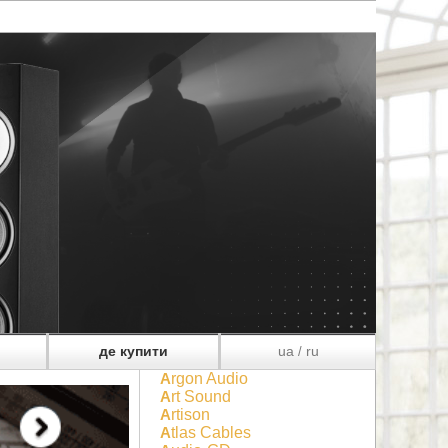
де купити
ua
ru
/
Argon Audio
Art Sound
Artison
Atlas Cables