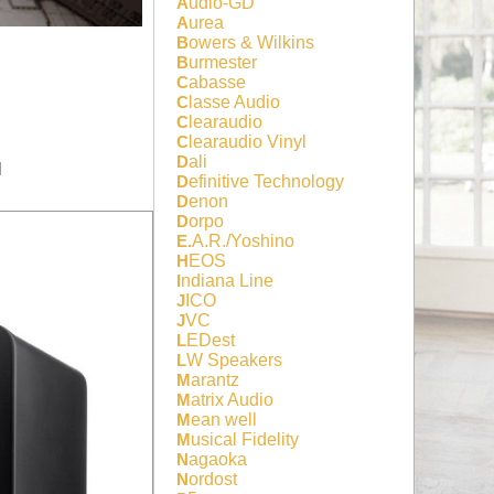
Audio-GD
Aurea
Bowers & Wilkins
Burmester
Cabasse
Classe Audio
Clearaudio
Clearaudio Vinyl
Dali
I
Definitive Technology
Denon
Dorpo
E.A.R./Yoshino
HEOS
Indiana Line
JICO
JVC
LEDest
LW Speakers
Marantz
Matrix Audio
Mean well
Musical Fidelity
Nagaoka
Nordost