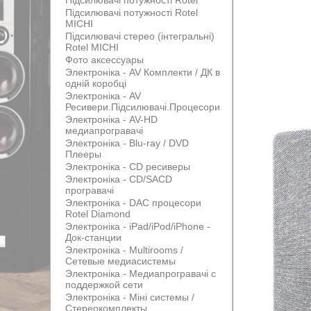
Підсилювачі потужності Rotel
Підсилювачі потужності Rotel
MICHI
Підсилювачі стерео (інтегральні)
Rotel MICHI
Фото аксессуары
Электроніка - AV Комплекти / ДК в
одній коробці
Электроніка - AV
Ресивери.Підсилювачі.Процесори
Электроніка - AV-HD
медиапрогравачі
Электроніка - Blu-ray / DVD
Плееры
Электроніка - CD ресиверы
Электроніка - CD/SACD
програвачі
Электроніка - DAC процесори
Rotel Diamond
Электроніка - iPad/iPod/iPhone -
Док-станции
Электроніка - Multirooms /
Сетевые медиасистемы
Электроніка - Медиапрогравачі с
поддержкой сети
Электроніка - Міні системы /
Стереокомплекты