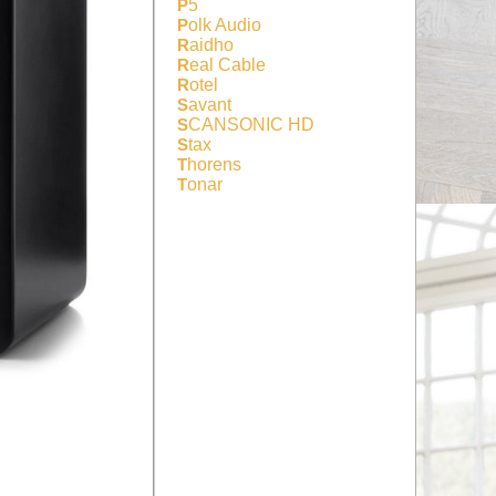
P5
Polk Audio
Raidho
Real Cable
Rotel
Savant
SCANSONIC HD
Stax
Thorens
Tonar