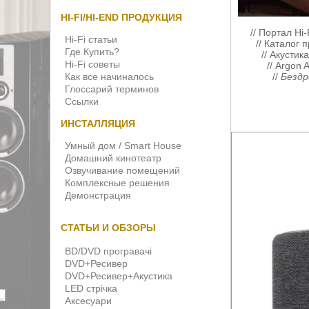
HI-FI/HI-END ПРОДУКЦИЯ
//
Портал Hi-
Hi-Fi статьи
//
Каталог п
Где Купить?
//
Акустик
Hi-Fi советы
//
Argon A
Как все начиналось
//
Бездр
Глоссарий терминов
Ссылки
ИНСТАЛЛЯЦИЯ
Умный дом / Smart House
Домашний кинотеатр
Озвучивание помещений
Комплексные решения
Демонстрация
СТАТЬИ И ОБЗОРЫ
BD/DVD програвачі
DVD+Ресивер
DVD+Ресивер+Акустика
LED стрічка
Аксесуари