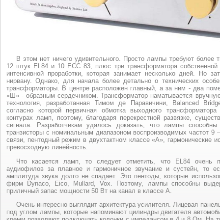
В этом нет ничего удивительного. Просто лампы требуют более т
12 штук EL84 и 10 ЕСС 83, плюс три трансформатора собственной р
интенсивной проработки, которая занимает несколько дней. Но з
нирвану. Однако, для начала более детально о технических особе
трансформаторы. В центре расположен главный, а за ним - два поме
«Ш» - образным сердечником. Трансформатор наматывается вручну
технология, разработанная Тимом де Паравичини, Balanced Brid
согласно которой первичная обмотка выходного трансформатора
контурах ламп, поэтому, благодаря перекрестной развязке, сущест
сигнала. Разработчикам удалось доказать, что лампы способн
транзисторы с номинальным диапазоном воспроизводимых частот 9 –
связи, пентодный режим в двухтактном классе «А», гармонические и
превосходную линейность.
Что касается ламп, то следует отметить, что EL84 очень п
аудиофилов за плавное и гармоничное звучание и сустейн, то е
амплитуда звука долго не спадает. Это пентоды, которые использо
фирм Dynaco, Eico, Mullard, Vox. Поэтому, лампы способны выде
приличный запас мощности 50 Вт на канал в классе А.
Очень интересно выглядит архитектура усилителя. Лицевая пане
под углом лампы, которые напоминают цилиндры двигателя автомоб
клемм позволяют подключать колонки с импедансом в 4 и 8 Ом. На 