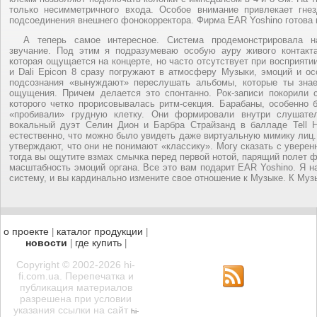
только несимметричного входа. Особое внимание привлекает гн
подсоединения внешнего фонокорректора. Фирма EAR Yoshino готова 
А теперь самое интересное. Система продемонстрировала н
звучание. Под этим я подразумеваю особую ауру живого контак
которая ощущается на концерте, но часто отсутствует при восприяти
и Dali Epicon 8 сразу погружают в атмосферу Музыки, эмоций и о
подсознания «вынуждают» переслушать альбомы, которые ты зна
ощущения. Причем делается это спонтанно. Рок-записи покорили 
которого четко прорисовывалась ритм-секция. Барабаны, особенно б
«пробивали» грудную клетку. Они формировали внутри слушате
вокальный дуэт Селин Дион и Барбра Страйзанд в балладе Tell H
естественно, что можно было увидеть даже виртуальную мимику лиц
утверждают, что они не понимают «классику». Могу сказать с уверен
тогда вы ощутите взмах смычка перед первой нотой, парящий полет 
масштабность эмоций органа. Все это вам подарит EAR Yoshino. Я 
систему, и вы кардинально измените свое отношение к Музыке. К Музы
о проекте
каталог продукции
|
|
новости
где купить
|
|
Copyright © 2002-2026 hi-
fi.com.ua. Перепечатка и
публикация материалов
разрешена при условии
указания ссылки на сайт
hi-