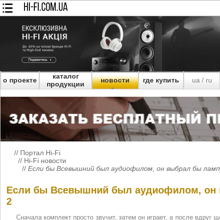
HI-FI.COM.UA
каталог
о проекте
новости
где купить
ua
ru
/
продукции
//
Портал Hi-Fi
//
Hi-Fi новости
//
Если бы Всевышний был аудиофилом, он выбрал бы ламп
Если бы Всевышний был аудиофилом, он 
2
Сначала комплект просто звучит, затем он играет, а после вдруг 