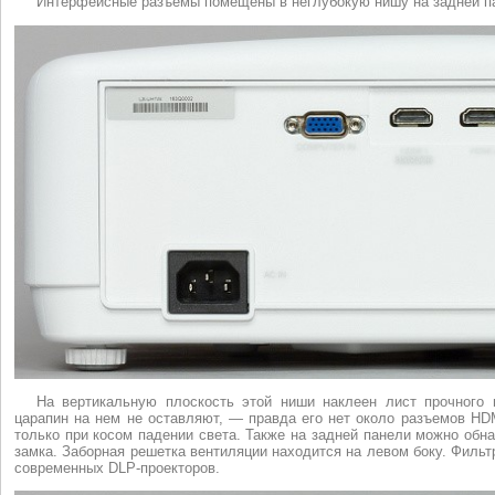
Интерфейсные разъемы помещены в неглубокую нишу на задней п
На вертикальную плоскость этой ниши наклеен лист прочного
царапин на нем не оставляют, — правда его нет около разъемов HD
только при косом падении света. Также на задней панели можно обн
замка. Заборная решетка вентиляции находится на левом боку. Фильтр
современных DLP-проекторов.