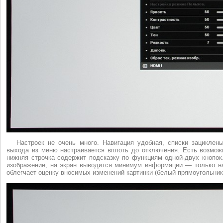
Настроек не очень много. Навигация удобная, списки зациклены
выхода из меню настраивается вплоть до отключения. Есть возмож
нижняя строчка содержит подсказку по функциям одной-двух кнопок
изображение, на экран выводится минимум информации — только наз
облегчает оценку вносимых изменений картинки (белый прямоугольник