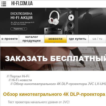
HI-FI.COM.UA
каталог
о проекте
новости
где купить
ua
ru
/
продукции
//
Портал Hi-Fi
//
Hi-Fi новости
//
Обзор кинотеатрального 4К DLP-проектора JVC LX-UH
Обзор кинотеатрального 4К DLP-проектора
Тест проектора начального уровня от JVC!