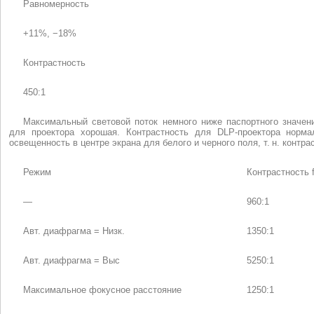
Равномерность
+11%, −18%
Контрастность
450:1
Максимальный световой поток немного ниже паспортного значен
для проектора хорошая. Контрастность для DLP-проектора норма
освещенность в центре экрана для белого и черного поля, т. н. контрастно
Режим
Контрастность ful
—
960:1
Авт. диафрагма = Низк.
1350:1
Авт. диафрагма = Выс
5250:1
Максимальное фокусное расстояние
1250:1