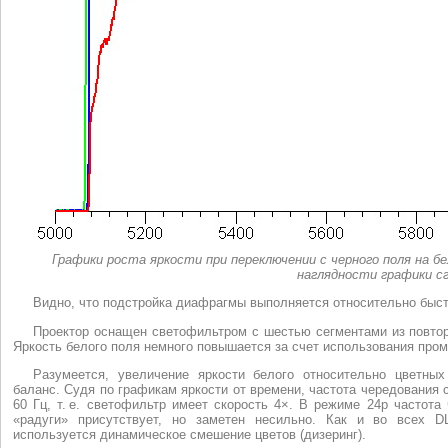
Графики
роста
яркости
при
переключении
с
черного
поля
на
бе
наглядности
графики
с
Видно, что подстройка диафрагмы выполняется относительно быстр
Проектор оснащен светофильтром с шестью сегментами из повтор
Яркость белого поля немного повышается за счет использования про
Разумеется, увеличение яркости белого относительно цветных
баланс. Судя по графикам яркости от времени, частота чередования с
60 Гц, т. е. светофильтр имеет скорость 4×. В режиме 24p частот
«радуги» присутствует, но заметен несильно. Как и во всех D
используется динамическое смешение цветов (дизеринг).