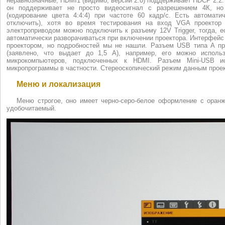
неравнозначные, HDMI1 (видимо, версии 2.0) поддерживает HDCP 2.2. 
он поддерживает не просто видеосигнал с разрешением 4К, но
(кодирование цвета 4:4:4) при частоте 60 кадр/с. Есть автомат
отключить), хотя во время тестирования на вход VGA проектор
электроприводом можно подключить к разъему 12V Trigger, тогда, е
автоматически разворачиваться при включении проектора. Интерфейс
проектором, но подробностей мы не нашли. Разъем USB типа A пр
(заявлено, что выдает до 1,5 А), например, его можно исполь
микрокомпьютеров, подключенных к HDMI. Разъем Mini-USB и
микропрограммы в частности. Стереоскопический режим данным прое
Меню и локализация
Меню строгое, оно имеет черно-серо-белое оформление с оран
удобочитаемый.