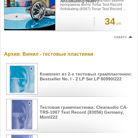
Тестова платівка для налаштування
Antiskating (6097)
програвача вінілу Tonar Test Record
Antiskating (6097) Tonar Test Record ...
34
у.е.
Архив: Винил - тестовые пластинки
Комплект из 2-х тестовых грампластинок:
Bestseller No. I - 2 LP Set LP 80990/222
Тестовая грампластинка: Clearaudio CA-
TRS-1007 Test Record (83056) Germany,
Mint/222