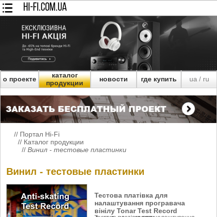
HI-FI.COM.UA
каталог
о проекте
новости
где купить
ua
ru
/
продукции
//
Портал Hi-Fi
//
Каталог продукции
//
Винил - тестовые пластинки
Винил - тестовые пластинки
Тестова платівка для
налаштування програвача
вінілу Tonar Test Record