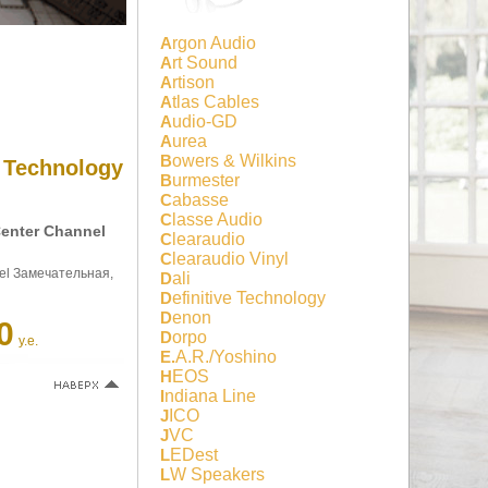
Argon Audio
Art Sound
Artison
Atlas Cables
Audio-GD
Aurea
Bowers & Wilkins
e Technology
Burmester
Cabasse
Classe Audio
enter Channel
Clearaudio
Clearaudio Vinyl
nel Замечательная,
Dali
Definitive Technology
Denon
0
Dorpo
у.е.
E.A.R./Yoshino
HEOS
Indiana Line
JICO
JVC
LEDest
LW Speakers