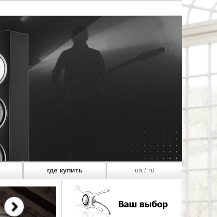
где купить
ua
ru
/