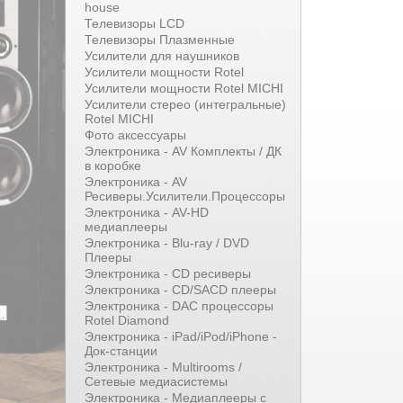
house
Телевизоры LCD
Телевизоры Плазменные
Усилители для наушников
Усилители мощности Rotel
Усилители мощности Rotel MICHI
Усилители стерео (интегральные)
Rotel MICHI
Фото аксессуары
Электроника - AV Комплекты / ДК
в коробке
Электроника - AV
Ресиверы.Усилители.Процессоры
Электроника - AV-HD
медиаплееры
Электроника - Blu-ray / DVD
Плееры
Электроника - CD ресиверы
Электроника - CD/SACD плееры
Электроника - DAC процессоры
Rotel Diamond
Электроника - iPad/iPod/iPhone -
Док-станции
Электроника - Multirooms /
Сетевые медиасистемы
Электроника - Медиаплееры с