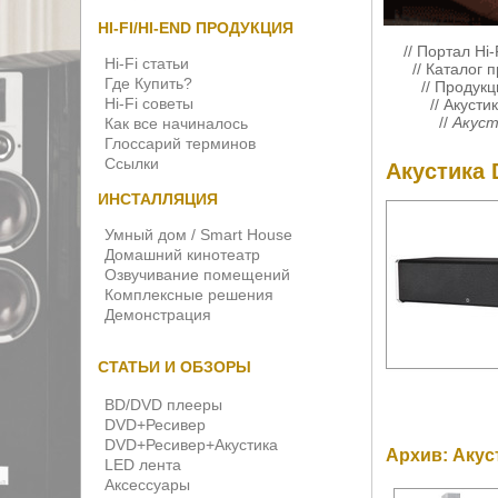
HI-FI/HI-END ПРОДУКЦИЯ
//
Портал Hi-
Hi-Fi статьи
//
Каталог 
Где Купить?
//
Продукци
Hi-Fi советы
//
Акустик
//
Акусти
Как все начиналось
Глоссарий терминов
Ссылки
Акустика D
ИНСТАЛЛЯЦИЯ
Умный дом / Smart House
Домашний кинотеатр
Озвучивание помещений
Комплексные решения
Демонстрация
СТАТЬИ И ОБЗОРЫ
BD/DVD плееры
DVD+Ресивер
DVD+Ресивер+Акустика
Архив: Акуст
LED лента
Аксессуары