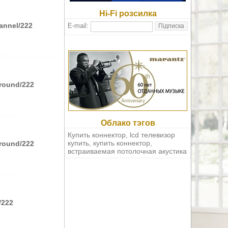
Hi-Fi розсилка
annel/222
E-mail:
rround/222
Облако тэгов
Купить коннектор
lcd телевизор
,
купить
купить коннектор
rround/222
,
,
встраиваемая потолочная акустика
/222