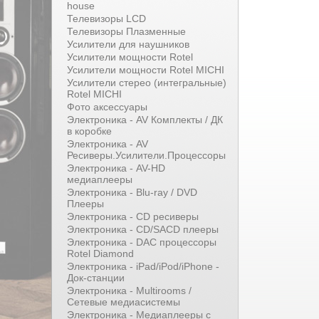
house
Телевизоры LCD
Телевизоры Плазменные
Усилители для наушников
Усилители мощности Rotel
Усилители мощности Rotel MICHI
Усилители стерео (интегральные)
Rotel MICHI
Фото аксессуары
Электроника - AV Комплекты / ДК
в коробке
Электроника - AV
Ресиверы.Усилители.Процессоры
Электроника - AV-HD
медиаплееры
Электроника - Blu-ray / DVD
Плееры
Электроника - CD ресиверы
Электроника - CD/SACD плееры
Электроника - DAC процессоры
Rotel Diamond
Электроника - iPad/iPod/iPhone -
Док-станции
Электроника - Multirooms /
Сетевые медиасистемы
Электроника - Медиаплееры с