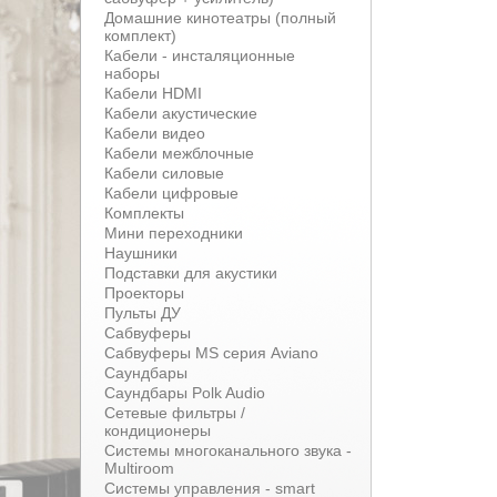
Домашние кинотеатры (полный
комплект)
Кабели - инсталяционные
наборы
Кабели HDMI
Кабели акустические
Кабели видео
Кабели межблочные
Кабели силовые
Кабели цифровые
Комплекты
Мини переходники
Наушники
Подставки для акустики
Проекторы
Пульты ДУ
Сабвуферы
Сабвуферы MS серия Aviano
Саундбары
Саундбары Polk Audio
Сетевые фильтры /
кондиционеры
Системы многоканального звука -
Multiroom
Системы управления - smart