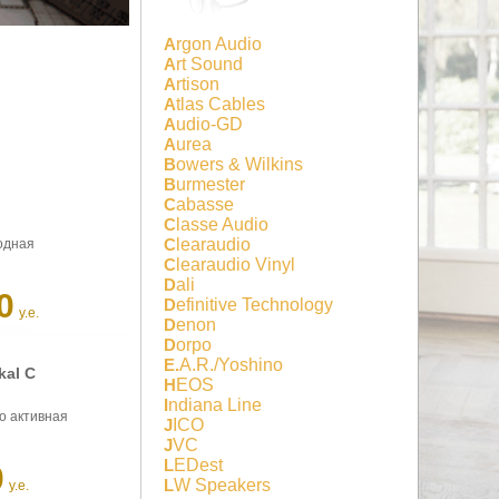
Argon Audio
Art Sound
Artison
Atlas Cables
Audio-GD
Aurea
Bowers & Wilkins
Burmester
Cabasse
Classe Audio
Clearaudio
водная
Clearaudio Vinyl
Dali
0
Definitive Technology
у.е.
Denon
Dorpo
E.A.R./Yoshino
kal С
HEOS
Indiana Line
о активная
JICO
JVC
LEDest
0
LW Speakers
у.е.