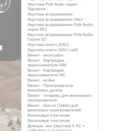
Акустика Polk Audio серия
Signature
Акустика встраиваемая
Акустика встраиваемая DALI
Акустика встраиваемая Polk Audio
серия RCi
Акустика встраиваемая Polk Audio
Серия SC
Акустика компл (5АС)
Акустика компл (5АС+саб)
Винил - аксесуары
Винил - Картриджи
звукоснимателя MM
Винил - Картриджи
звукоснимателя MС
Винил - мойки
Винил - Проигрыватели
виниловых дисков
Винил - тонармы для винилового
проигрывателя
Винил - Шасси (Table) для
виниловых проигрывателей
Виниловые пластинки
Виниловые пластинки
Домашн. кин (акустика 5 АС +
сабвуфер + усилитель)