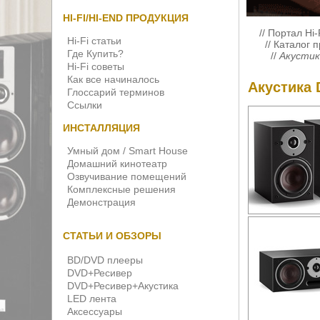
HI-FI/HI-END ПРОДУКЦИЯ
//
Портал Hi-
Hi-Fi статьи
//
Каталог 
Где Купить?
//
Акустик
Hi-Fi советы
Как все начиналось
Акустика 
Глоссарий терминов
Ссылки
ИНСТАЛЛЯЦИЯ
Умный дом / Smart House
Домашний кинотеатр
Озвучивание помещений
Комплексные решения
Демонстрация
СТАТЬИ И ОБЗОРЫ
BD/DVD плееры
DVD+Ресивер
DVD+Ресивер+Акустика
LED лента
Аксессуары