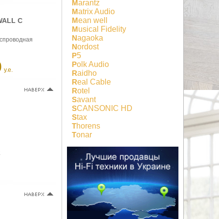
Marantz
Matrix Audio
Mean well
WALL С
Musical Fidelity
Nagaoka
еспроводная
Nordost
P5
0
Polk Audio
у.е.
Raidho
Real Cable
Rotel
Savant
SCANSONIC HD
Stax
Thorens
Tonar
2