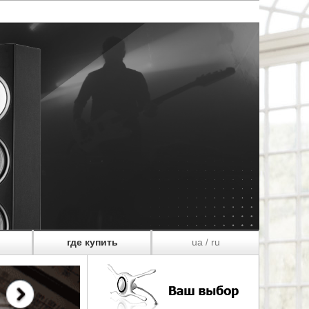
где купить
ua
ru
/