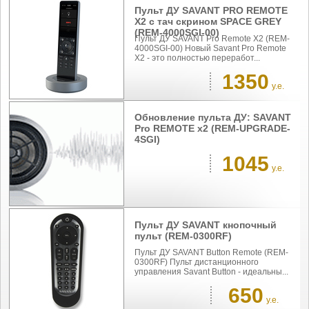
Пульт ДУ SAVANT PRO REMOTE
X2 с тач скрином SPACE GREY
(REM-4000SGI-00)
Пульт ДУ SAVANT Pro Remote X2 (REM-
4000SGI-00) Новый Savant Pro Remote
X2 - это полностью переработ...
1350
у.е.
Обновление пульта ДУ: SAVANT
Pro REMOTE x2 (REM-UPGRADE-
4SGI)
1045
у.е.
Пульт ДУ SAVANT кнопочный
пульт (REM-0300RF)
Пульт ДУ SAVANT Button Remote (REM-
0300RF) Пульт дистанционного
управления Savant Button - идеальны...
650
у.е.