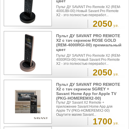
цвет
Пульт ДУ SAVANT Pro Remote X2 (REM-
4000JBI-00) Новый Savant Pro Remote
X2 - это полностью переработ...
2050
у.е.
Пульт ДУ SAVANT PRO REMOTE
X2 с тач скрином ROSE GOLD
(REM-4000RGI-00) премиальный
цвет
Пульт ДУ SAVANT Pro Remote X2 (REM-
4000RGI-00) Новый Savant Pro Remote
X2 - это полностью переработ...
2050
у.е.
Пульт ДУ SAVANT PRO REMOTE
X2 с тач скрином SGREY +
Savant Home App for Apple TV
(PKG-HOMEREMX2-00)
Пульт ДУ Savant X2 Remote +
приложение Savant Home App для
Apple TV (PKG-HOMEREMX2-00)
Ощутите магию Savant...
1700
у.е.