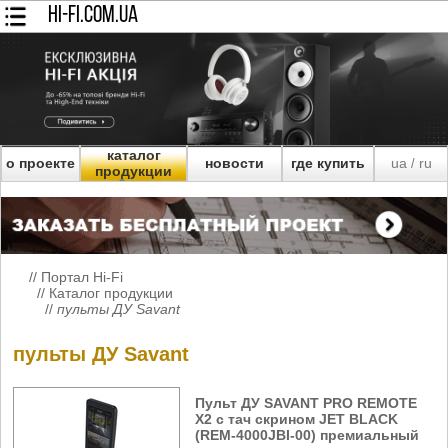
HI-FI.COM.UA
каталог
о проекте
новости
где купить
ua
ru
/
продукции
//
Портал Hi-Fi
//
Каталог продукции
//
пульты ДУ Savant
пульты ДУ Savant
Пульт ДУ SAVANT PRO REMOTE
X2 с тач скрином JET BLACK
(REM-4000JBI-00) премиальный