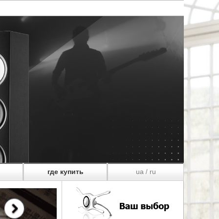
где купить
ua
ru
/