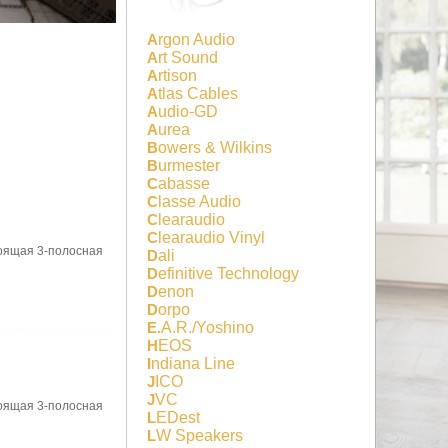
Argon Audio
Art Sound
Artison
Atlas Cables
Audio-GD
Aurea
Bowers & Wilkins
Burmester
Cabasse
Classe Audio
Clearaudio
Clearaudio Vinyl
стоящая 3-полосная
Dali
Definitive Technology
Denon
Dorpo
E.A.R./Yoshino
HEOS
Indiana Line
JICO
JVC
стоящая 3-полосная
LEDest
LW Speakers