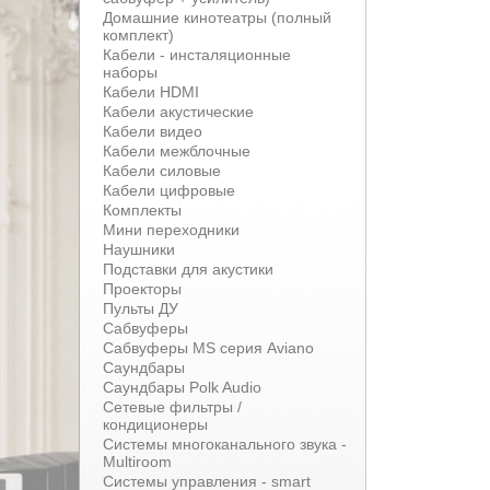
Домашние кинотеатры (полный
комплект)
Кабели - инсталяционные
наборы
Кабели HDMI
Кабели акустические
Кабели видео
Кабели межблочные
Кабели силовые
Кабели цифровые
Комплекты
Мини переходники
Наушники
Подставки для акустики
Проекторы
Пульты ДУ
Сабвуферы
Сабвуферы MS серия Aviano
Саундбары
Саундбары Polk Audio
Сетевые фильтры /
кондиционеры
Системы многоканального звука -
Multiroom
Системы управления - smart