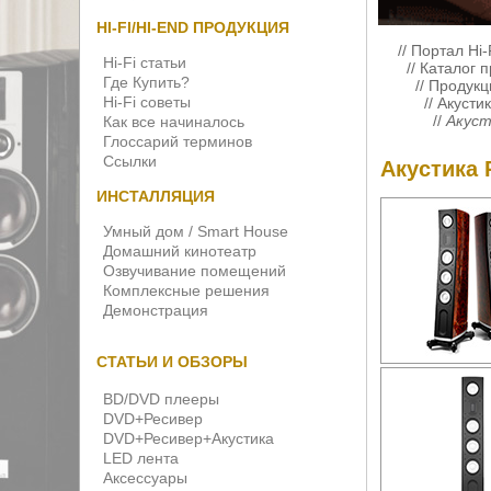
HI-FI/HI-END ПРОДУКЦИЯ
//
Портал Hi-
Hi-Fi статьи
//
Каталог 
Где Купить?
//
Продукц
Hi-Fi советы
//
Акусти
//
Акуст
Как все начиналось
Глоссарий терминов
Ссылки
Акустика 
ИНСТАЛЛЯЦИЯ
Умный дом / Smart House
Домашний кинотеатр
Озвучивание помещений
Комплексные решения
Демонстрация
СТАТЬИ И ОБЗОРЫ
BD/DVD плееры
DVD+Ресивер
DVD+Ресивер+Акустика
LED лента
Аксессуары