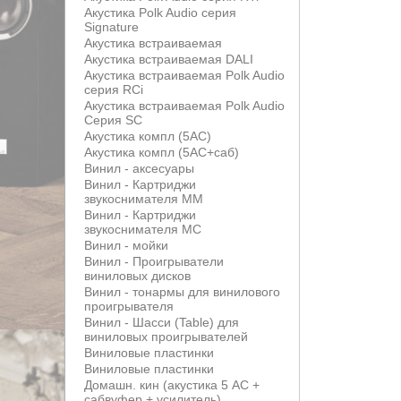
Акустика Polk Audio серия
Signature
Акустика встраиваемая
Акустика встраиваемая DALI
Акустика встраиваемая Polk Audio
серия RCi
Акустика встраиваемая Polk Audio
Серия SC
Акустика компл (5АС)
Акустика компл (5АС+саб)
Винил - аксесуары
Винил - Картриджи
звукоснимателя MM
Винил - Картриджи
звукоснимателя MС
Винил - мойки
Винил - Проигрыватели
виниловых дисков
Винил - тонармы для винилового
проигрывателя
Винил - Шасси (Table) для
виниловых проигрывателей
Виниловые пластинки
Виниловые пластинки
Домашн. кин (акустика 5 АС +
сабвуфер + усилитель)