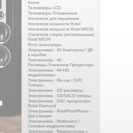
house
Телевизоры LCD
Телевизоры Плазменные
Усилители для наушников
Усилители мощности Rotel
Усилители мощности Rotel MICHI
Усилители стерео (интегральные)
Rotel MICHI
Фото аксессуары
Электроника - AV Комплекты / ДК
в коробке
Электроника - AV
Ресиверы.Усилители.Процессоры
Электроника - AV-HD
медиаплееры
Электроника - Blu-ray / DVD
Плееры
Электроника - CD ресиверы
Электроника - CD/SACD плееры
Электроника - DAC процессоры
Rotel Diamond
Электроника - iPad/iPod/iPhone -
Док-станции
Электроника - Multirooms /
Сетевые медиасистемы
Электроника - Медиаплееры с