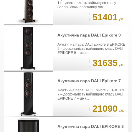
11 – досконалість найвищого класу
Заповнюючи прогалину між ...
51401
у.е.
Акустична пара DALI Epikore 9
Акустична пара DALI Epikore 9 EPIKORE
9 – досконалість найвищого класу DALI
EPIKORE 9 – висо...
31635
у.е.
Акустична пара DALI Epikore 7
Акустична пара DALI Epikore 7 EPIKORE
7 – досконалість найвищого класу DALI
EPIKORE 7 – це к...
21090
у.е.
Акустична пара DALI EPIKORE 3