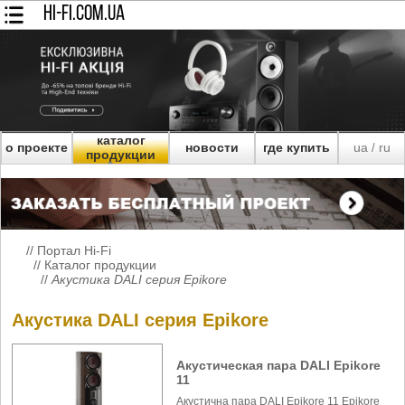
HI-FI.COM.UA
каталог
о проекте
новости
где купить
ua
ru
/
продукции
//
Портал Hi-Fi
//
Каталог продукции
//
Акустика DALI серия Epikore
Акустика DALI серия Epikore
Акустическая пара DALI Epikore
11
Акустична пара DALI Epikore 11 Epikore