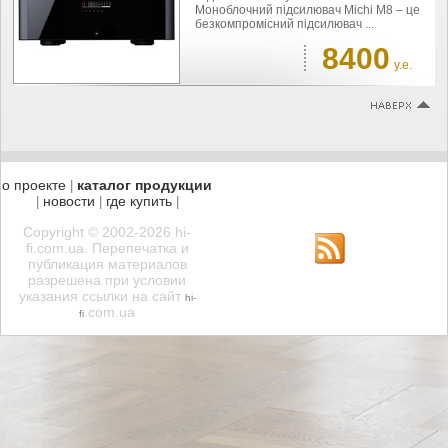
Моноблочний підсилювач Michi M8 – це
безкомпромісний підсилювач ...
8400
у.е.
о проекте
каталог продукции
|
новости
где купить
|
|
|
Copyright © 2002-2026 hi-
fi.com.ua. Перепечатка и
публикация материалов
разрешена при условии
указания ссылки на сайт
hi-
.com.ua
fi