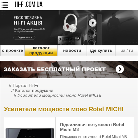
HI-FI.COM.UA
каталог
о проекте
новости
где купить
ua
ru
/
продукции
//
Портал Hi-Fi
//
Каталог продукции
//
Усилители мощности моно Rotel MICHI
Усилители мощности моно Rotel MICHI
Підсилювач потужності Rotel
Michi M8
Підсилювач потужності Rotel Michi M8