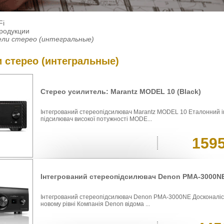
Fi
продукции
ли стерео (интегральные)
 стерео (интегральные)
Стерео усилитель: Marantz MODEL 10 (Black)
Інтегрований стереопідсилювач Marantz MODEL 10 Еталонний 
підсилювач високої потужності MODE...
159
Інтегрований стереопідсилювач Denon PMA-3000N
Інтегрований стереопідсилювач Denon PMA-3000NE Досконаліст
новому рівні Компанія Denon відома ...