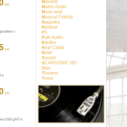
0
Marantz
у.е.
Matrix Audio
Mean well
Musical Fidelity
Nagaoka
Nordost
дизайне с
P5
Polk Audio
Raidho
5
Real Cable
у.е.
Rotel
Savant
SCANSONIC HD
Stax
Thorens
 и
Tonar
0
у.е.
ным USB-ЦАП и