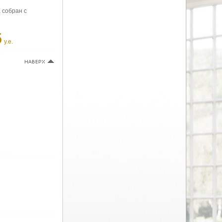
 собран с
5
у.е.