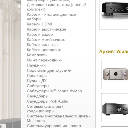
Домашние кинотеатры (полный
комплект)
Кабели - инсталяционные
наборы
Кабели HDMI
Кабели акустические
Кабели видео
Кабели межблочные
Кабели силовые
Кабели цифровые
Архив: Усил
Комплекты
Мини переходники
Наушники
Подставки для акустики
Проекторы
Пульты ДУ
Сабвуферы
Сабвуферы MS серия Aviano
Саундбары
Саундбары Polk Audio
Сетевые фильтры /
кондиционеры
Системы многоканального звука -
Multiroom
Системы управления - smart