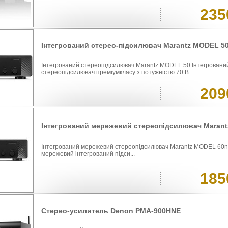
235
Інтегрований стерео-підсилювач Marantz MODEL 5
Інтегрований стереопідсилювач Marantz MODEL 50 Інтегровани
стереопідсилювач преміумкласу з потужністю 70 В...
209
Інтегрований мережевий стереопідсилювач Maran
Інтегрований мережевий стереопідсилювач Marantz MODEL 60
мережевий інтегрований підси...
185
Стерео-усилитель Denon PMA-900HNE