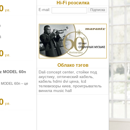
Hi-Fi розсилка
0
E-mail:
у.е.
0
й
0
у.е.
Облако тэгов
tz MODEL 60n
Dali concept center
стойки под
,
акустику
оптический кабель
,
,
кабель hdmi dvi цена
lcd
,
n MODEL 60n – це
телевизоры киев
проигрыватель
,
винила music hall
0
у.е.