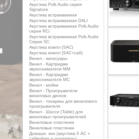
Акустика Polk Audio серия
Signature
Акустика встраиваемая
Акустика встраиваемая DALI
Акустика встраиваемая Polk Audio
серия RCi
Акустика встраиваемая Polk Audio
Серия SC
Акустика компл (5АС)
Акустика компл (5АС+саб)
Винил - аксесуары
Винил - Картриджи
звукоснимателя MM
Винил - Картриджи
звукоснимателя MС
Винил - мойки
Винил - Проигрыватели
виниловых дисков
Винил - тонармы для винилового
проигрывателя
Винил - Шасси (Table) для
виниловых проигрывателей
Виниловые пластинки
Виниловые пластинки
Домашн. кин (акустика 5 АС +
сабвуфер + усилитель)