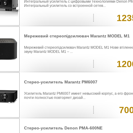
Интегральный усилитель с цифровыми технологиями Denon 
Интегральный усилитель со встроенной сетев...
123
Мережевий стереопідсилювач Marantz MODEL M1
Мережевий стереопідсилювач Marantz MODEL M1 Нове втілення
звуку Marantz MODEL M1 – ...
120
Стерео-усилитель Marantz PM6007
Усилитель Marantz PM6007 имеет невысокий корпус, а его фро
почти полностью повторяет дизай...
70
Стерео-усилитель Denon PMA-600NE