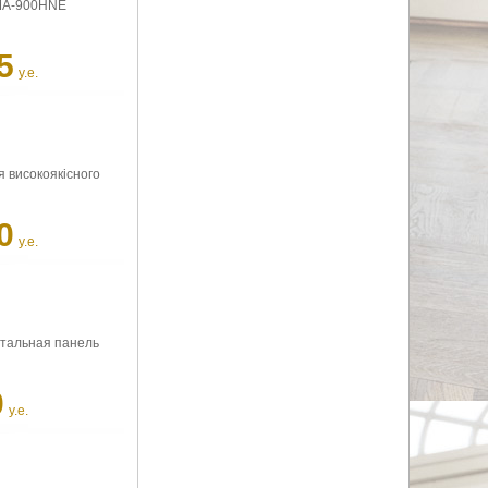
PMA-900HNE
5
у.е.
 високоякісного
0
у.е.
нтальная панель
0
у.е.