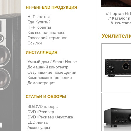
HI-FI/HI-END ПРОДУКЦИЯ
//
Портал Hi-
Hi-Fi статьи
//
Каталог 
Где Купить?
//
Усилите
Hi-Fi советы
Как все начиналось
Усилители
Глоссарий терминов
Ссылки
ИНСТАЛЛЯЦИЯ
Умный дом / Smart House
Домашний кинотеатр
Озвучивание помещений
Комплексные решения
Демонстрация
СТАТЬИ И ОБЗОРЫ
BD/DVD плееры
DVD+Ресивер
DVD+Ресивер+Акустика
LED лента
Аксессуары