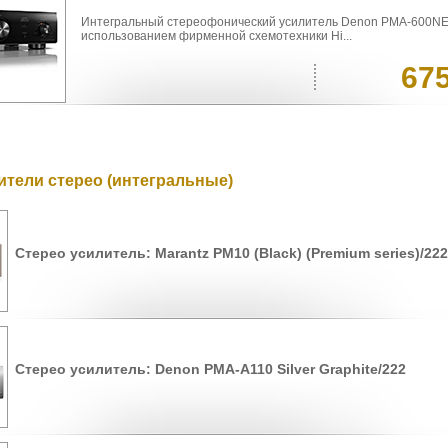
Интегральный стереофонический усилитель Denon PMA-600NE
использованием фирменной схемотехники Hi...
67
ители стерео (интегральные)
Стерео усилитель: Marantz PM10 (Black) (Premium series)/222
Стерео усилитель: Denon PMA-A110 Silver Graphite/222