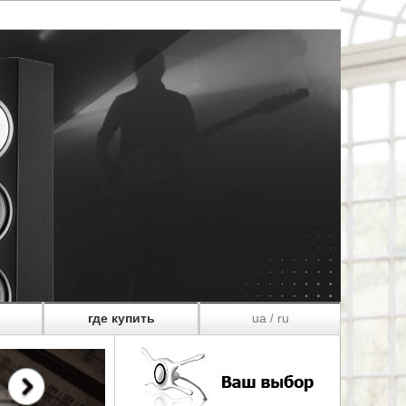
где купить
ua
ru
/