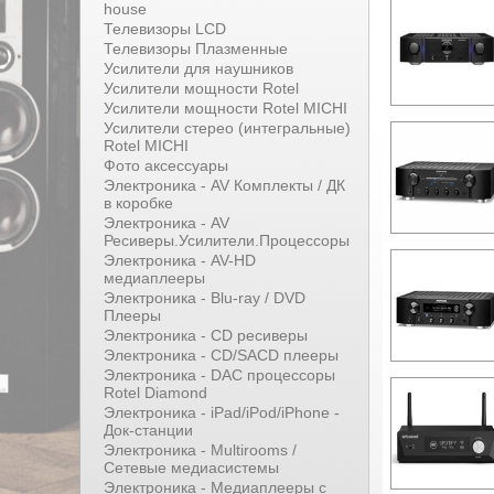
house
Телевизоры LCD
Телевизоры Плазменные
Усилители для наушников
Усилители мощности Rotel
Усилители мощности Rotel MICHI
Усилители стерео (интегральные)
Rotel MICHI
Фото аксессуары
Электроника - AV Комплекты / ДК
в коробке
Электроника - AV
Ресиверы.Усилители.Процессоры
Электроника - AV-HD
медиаплееры
Электроника - Blu-ray / DVD
Плееры
Электроника - CD ресиверы
Электроника - CD/SACD плееры
Электроника - DAC процессоры
Rotel Diamond
Электроника - iPad/iPod/iPhone -
Док-станции
Электроника - Multirooms /
Сетевые медиасистемы
Электроника - Медиаплееры с