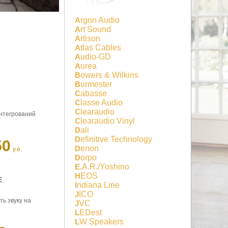
Argon Audio
Art Sound
Artison
Atlas Cables
Audio-GD
Aurea
Bowers & Wilkins
Burmester
Cabasse
Classe Audio
Clearaudio
інтегрований
Clearaudio Vinyl
Dali
Definitive Technology
50
Denon
у.е.
Dorpo
E.A.R./Yoshino
HEOS
E
Indiana Line
JICO
ь звуку на
JVC
LEDest
LW Speakers