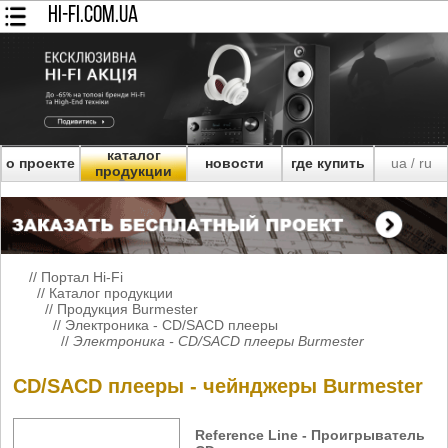
HI-FI.COM.UA
каталог
о проекте
новости
где купить
ua
ru
/
продукции
//
Портал Hi-Fi
//
Каталог продукции
//
Продукция Burmester
//
Электроника - CD/SACD плееры
//
Электроника - CD/SACD плееры Burmester
CD/SACD плееры - чейнджеры Burmester
Reference Line - Проигрыватель