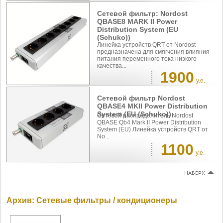
Сетевой фильтр: Nordost
QBASE8 MARK II Power
Distribution System (EU
(Schuko))
Линейка устройств QRT от Nordost
предназначена для смягчения влияния
питания переменного тока низкого
качества...
1900
у.е.
Сетевой фильтр Nordost
QBASE4 MKII Power Distribution
System (EU (Schuko))
Сетевой распределитель Nordost
QBASE Qb4 Mark II Power Distribution
System (EU) Линейка устройств QRT от
No...
1100
у.е.
Архив: Сетевые фильтры / кондиционеры