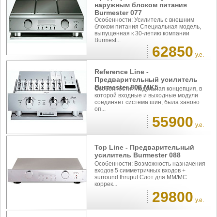
наружным блоком питания
Burmester 077
Особенности: Усилитель с внешним
блоком питания Специальная модель,
выпущенная к 30-летию компании
Burmest...
62850
у.е.
Reference Line -
Предварительный усилитель
Burmester 808 MK5
Особенности: Модульная концепция, в
которой входные и выходные модули
соединяет система шин, была заново
оп...
55900
у.е.
Top Line - Предварительный
усилитель Burmester 088
Особенности: Возможность назначения
входов 5 симметричных входов +
surround thruput Слот для ММ/МС
коррек...
29800
у.е.