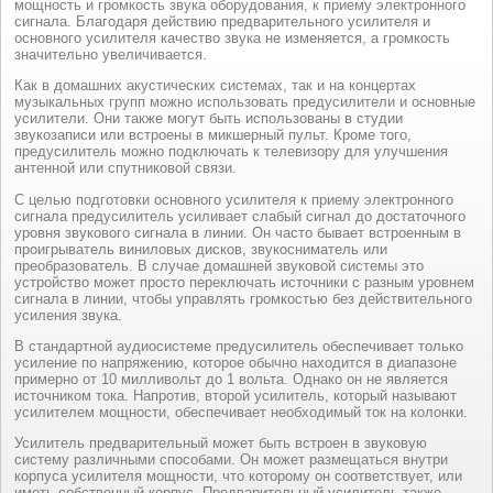
мощность и громкость звука оборудования, к приему электронного
сигнала. Благодаря действию предварительного усилителя и
основного усилителя качество звука не изменяется, а громкость
значительно увеличивается.
Как в домашних акустических системах, так и на концертах
музыкальных групп можно использовать предусилители и основные
усилители. Они также могут быть использованы в студии
звукозаписи или встроены в микшерный пульт. Кроме того,
предусилитель можно подключать к телевизору для улучшения
антенной или спутниковой связи.
С целью подготовки основного усилителя к приему электронного
сигнала предусилитель усиливает слабый сигнал до достаточного
уровня звукового сигнала в линии. Он часто бывает встроенным в
проигрыватель виниловых дисков, звукосниматель или
преобразователь. В случае домашней звуковой системы это
устройство может просто переключать источники с разным уровнем
сигнала в линии, чтобы управлять громкостью без действительного
усиления звука.
В стандартной аудиосистеме предусилитель обеспечивает только
усиление по напряжению, которое обычно находится в диапазоне
примерно от 10 милливольт до 1 вольта. Однако он не является
источником тока. Напротив, второй усилитель, который называют
усилителем мощности, обеспечивает необходимый ток на колонки.
Усилитель предварительный может быть встроен в звуковую
систему различными способами. Он может размещаться внутри
корпуса усилителя мощности, что которому он соответствует, или
иметь собственный корпус. Предварительный усилитель также