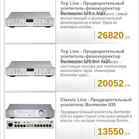
Top Line - Предварительный
усилитель-фонокорректор
Burmester 100 с АЦП
Фонокорректор 100, наверное, самый
впечатляющий и функциональный
фонокорректор в мире. Одна из
ключевых особен...
26820
у.е.
Top Line - Предварительный
усилитель-фонокорректор
Burmester 100 без АЦП
Фонокорректор 100 от Burmester –
настоящая находка для поклонников
аналогового звука. Инженерам
Burmester удал...
20052
у.е.
Classic Line - Предварительный
усилитель Burmester 035
Предварительный усилитель Burmester
035 из серии Classic Line работающий в
классе «A» на базе технологии Burme...
13550
у.е.