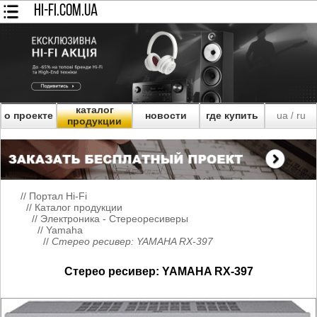
HI-FI.COM.UA
каталог
о проекте
новости
где купить
ua
ru
/
продукции
//
Портал Hi-Fi
//
Каталог продукции
//
Электроника - Стереоресиверы
//
Yamaha
//
Стерео ресивер: YAMAHA RX-397
Стерео ресивер: YAMAHA RX-397