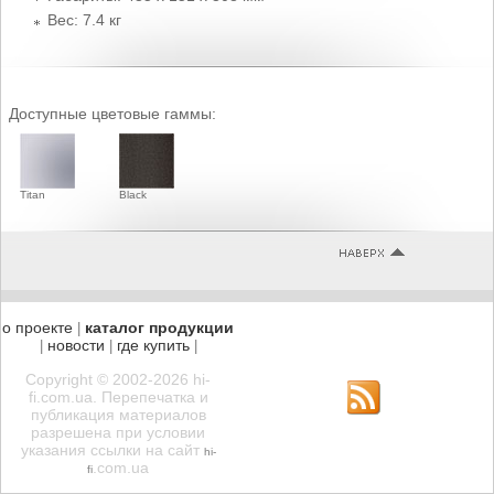
Вес: 7.4 кг
Доступные цветовые гаммы:
Titan
Black
о проекте
каталог продукции
|
новости
где купить
|
|
|
Copyright © 2002-2026 hi-
fi.com.ua. Перепечатка и
публикация материалов
разрешена при условии
указания ссылки на сайт
hi-
.com.ua
fi