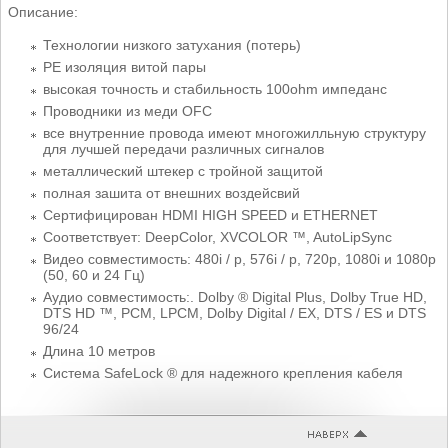
Описание:
Технологии низкого затухания (потерь)
PE изоляция витой пары
высокая точность и стабильность 100ohm импеданс
Проводники из меди OFC
все внутренние провода имеют многожилльную структуру
для лучшей передачи различных сигналов
металлический штекер с тройной защитой
полная зашита от внешних воздейсвий
Сертифицирован HDMI HIGH SPEED и ETHERNET
Соответствует: DeepColor, XVCOLOR ™, AutoLipSync
Видео совместимость: 480i / р, 576i / p, 720p, 1080i и 1080p
(50, 60 и 24 Гц)
Аудио совместимость:. Dolby ® Digital Plus, Dolby True HD,
DTS HD ™, PCM, LPCM, Dolby Digital / EX, DTS / ES и DTS
96/24
Длина 10 метров
Система SafeLock ® для надежного крепления кабеля