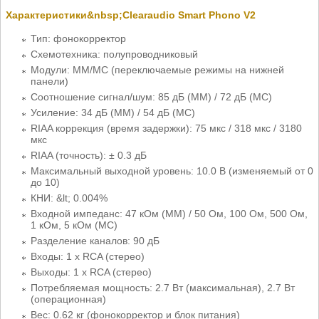
Характеристики&nbsp;Clearaudio Smart Phono V2
Тип: фонокорректор
Схемотехника: полупроводниковый
Модули: MM/МС (переключаемые режимы на нижней
панели)
Соотношение сигнал/шум: 85 дБ (MM) / 72 дБ (MC)
Усиление: 34 дБ (MM) / 54 дБ (MC)
RIAA коррекция (время задержки): 75 мкс / 318 мкс / 3180
мкс
RIAA (точность): ± 0.3 дБ
Максимальный выходной уровень: 10.0 В (изменяемый от 0
до 10)
КНИ: &lt; 0.004%
Входной импеданс: 47 кОм (MM) / 50 Ом, 100 Ом, 500 Ом,
1 кОм, 5 кОм (МС)
Разделение каналов: 90 дБ
Входы: 1 x RCA (стерео)
Выходы: 1 x RCA (стерео)
Потребляемая мощность: 2.7 Вт (максимальная), 2.7 Вт
(операционная)
Вес: 0.62 кг (фонокорректор и блок питания)