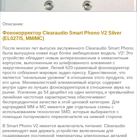
Описание:
Фонокорректор Clearaudio Smart Phono V2 Silver
(EL027/S, MM/MC)
После многих лет выпуска заслуженного Clearaudio Smart Phono,
была выпущена новая еще более амбициозная модель: V2! Это
устройство обладает новым антирезонансным и немагнитным
корпусом, выполненным из шлифованного алюминия с
закругленными углами. Легкий 620-граммовый фонокорректор
просто соблазнил мировую аудио-прессу. Единственное, что
является "начальным уровнем" в отношении этого продукта, это
его цена. Минималистский алюминиевый корпус содержит
внутри один из лучших фонокорректоров в отношении звука на
рынке. Усиление до 54 децибел на один килогерц и чрезвычайно
линейная частотная характеристика обеспечивают
беспрецедентное качество в этой ценовой категории. Для
картриджей MM и MC имеются две отдельные схемы с
использованием технологии SMD, которые выбираются с
помощью ползункового переключателя на нижней стороне.
В Smart Phono V2 имеется выключатель питания: Clearaudio
рекомендует вам держать устройство включенным для
поддержания постоянной температуры электронных деталей