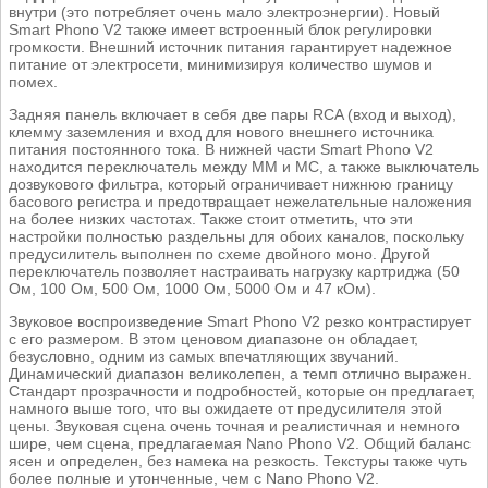
внутри (это потребляет очень мало электроэнергии). Новый
Smart Phono V2 также имеет встроенный блок регулировки
громкости. Внешний источник питания гарантирует надежное
питание от электросети, минимизируя количество шумов и
помех.
Задняя панель включает в себя две пары RCA (вход и выход),
клемму заземления и вход для нового внешнего источника
питания постоянного тока. В нижней части Smart Phono V2
находится переключатель между MM и MC, а также выключатель
дозвукового фильтра, который ограничивает нижнюю границу
басового регистра и предотвращает нежелательные наложения
на более низких частотах. Также стоит отметить, что эти
настройки полностью раздельны для обоих каналов, поскольку
предусилитель выполнен по схеме двойного моно. Другой
переключатель позволяет настраивать нагрузку картриджа (50
Ом, 100 Ом, 500 Ом, 1000 Ом, 5000 Ом и 47 кОм).
Звуковое воспроизведение Smart Phono V2 резко контрастирует
с его размером. В этом ценовом диапазоне он обладает,
безусловно, одним из самых впечатляющих звучаний.
Динамический диапазон великолепен, а темп отлично выражен.
Стандарт прозрачности и подробностей, которые он предлагает,
намного выше того, что вы ожидаете от предусилителя этой
цены. Звуковая сцена очень точная и реалистичная и немного
шире, чем сцена, предлагаемая Nano Phono V2. Общий баланс
ясен и определен, без намека на резкость. Текстуры также чуть
более полные и утонченные, чем с Nano Phono V2.