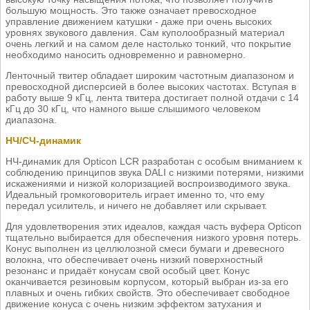
большую мощность. Это также означает превосходное
управление движением катушки - даже при очень высоких
уровнях звукового давления. Сам куполообразный материал
очень легкий и на самом деле настолько тонкий, что покрытие
необходимо наносить одновременно и равномерно.
Ленточный твитер обладает широким частотным диапазоном и
превосходной дисперсией в более высоких частотах. Вступая в
работу выше 9 кГц, лента твитера достигает полной отдачи с 14
кГц до 30 кГц, что намного выше слышимого человеком
диапазона.
НЧ/СЧ-динамик
НЧ-динамик для Opticon LCR разработан с особым вниманием к
соблюдению принципов звука DALI с низкими потерями, низкими
искажениями и низкой колоризацией воспроизводимого звука.
Идеальный громкоговоритель играет именно то, что ему
передал усилитель, и ничего не добавляет или скрывает.
Для удовлетворения этих идеалов, каждая часть вуфера Opticon
тщательно выбирается для обеспечения низкого уровня потерь.
Конус выполнен из целлюлозной смеси бумаги и древесного
волокна, что обеспечивает очень низкий поверхностный
резонанс и придаёт конусам свой особый цвет. Конус
оканчивается резиновым корпусом, который выбран из-за его
плавных и очень гибких свойств. Это обеспечивает свободное
движение конуса с очень низким эффектом затухания и