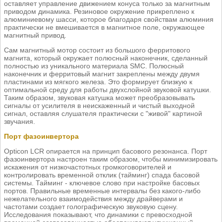
оставляет управление движением конуса только за магнитным
приводом динамика. Резиновое окружение прикреплено к
алюминиевому шасси, которое благодаря свойствам алюминия
практически не вмешивается в магнитное поле, окружающее
магнитный привод.
Сам магнитный мотор состоит из большого ферритового
магнита, который окружает полюсный наконечник, сделанный
полностью из уникального материала SMC. Полюсный
наконечник и ферритовый магнит закреплены между двумя
пластинами из мягкого железа. Это формирует близкую к
оптимальной среду для работы двухслойной звуковой катушки.
Таким образом, звуковая катушка может преобразовывать
сигналы от усилителя в неискаженный и чистый выходной
сигнал, оставляя слушателя практически с "живой" картиной
звучания.
Порт фазоинвертора
Opticon LCR опирается на принцип басового резонанса. Порт
фазоинвертора настроен таким образом, чтобы минимизировать
искажения от низкочастотных громкоговорителей и
контролировать временной отклик (тайминг) спада басовой
системы. Тайминг - ключевое слово при настройке басовых
портов. Правильные временные интервалы без какого-либо
нежелательного взаимодействия между драйверами и
частотами создает голографическую звуковую сцену.
Исследования показывают, что динамики с превосходной