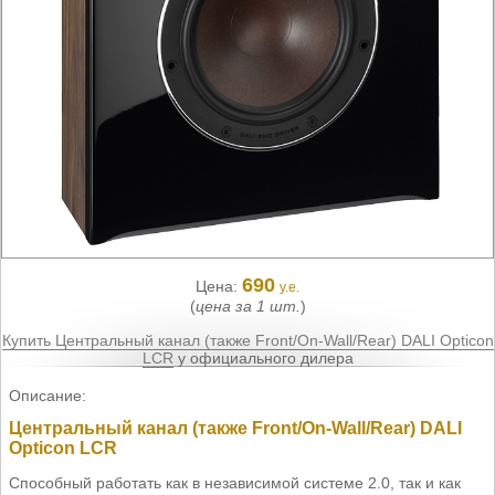
690
Цена:
у.е.
(
цена за 1 шт.
)
Купить Центральный канал (также Front/On-Wall/Rear) DALI Opticon
LCR
у официального дилера
Описание:
Центральный канал (также Front/On-Wall/Rear) DALI
Opticon LCR
Способный работать как в независимой системе 2.0, так и как