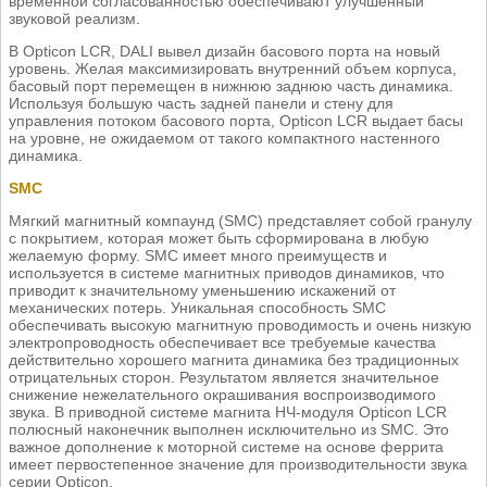
временной согласованностью обеспечивают улучшенный
звуковой реализм.
В Opticon LCR, DALI вывел дизайн басового порта на новый
уровень. Желая максимизировать внутренний объем корпуса,
басовый порт перемещен в нижнюю заднюю часть динамика.
Используя большую часть задней панели и стену для
управления потоком басового порта, Opticon LCR выдает басы
на уровне, не ожидаемом от такого компактного настенного
динамика.
SMC
Мягкий магнитный компаунд (SMC) представляет собой гранулу
с покрытием, которая может быть сформирована в любую
желаемую форму. SMC имеет много преимуществ и
используется в системе магнитных приводов динамиков, что
приводит к значительному уменьшению искажений от
механических потерь. Уникальная способность SMC
обеспечивать высокую магнитную проводимость и очень низкую
электропроводность обеспечивает все требуемые качества
действительно хорошего магнита динамика без традиционных
отрицательных сторон. Результатом является значительное
снижение нежелательного окрашивания воспроизводимого
звука. В приводной системе магнита НЧ-модуля Opticon LCR
полюсный наконечник выполнен исключительно из SMC. Это
важное дополнение к моторной системе на основе феррита
имеет первостепенное значение для производительности звука
серии Opticon.