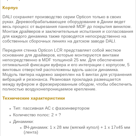
Корпус
DALI сохраняет производство серии Opticon только в своих
руках. Деревообрабатывающее оборудование в Дании ведет
весь процесс от вырезания панелей MDF до покрытия винилом.
Монтаж драйверов и заключительные испытания и согласования
для каждого динамика также проводятся непосредственно на
собственных сборочных линиях на датском заводе DALI.
Передняя стенка Opticon LCR представляет собой жесткое
основание для драйверов, которые монтируются винтами
непосредственно в MDF толщиной 25 мм. Для обеспечения
оптимальной фиксации вуфера и его интеграции с корпусом, 5
винтовых отверстий расположены вдоль шасси динамика.
Модуль твитера надежно закреплен на 6 винтах для устранения
вибраций и резонанса. Резиновая прокладка размещается
между вуфером и фрезерированным ободом, чтобы обеспечить
полностью воздухонепроницаемое крепление.
Технические характеристики
Тип: пассивная АС с фазоинвертором
Количество полос: 2 + ?
Динамики:
ВЧ-динамик: 1 х 28 мм (мягкий купол) + 1 х 17х45 мм
(лента)