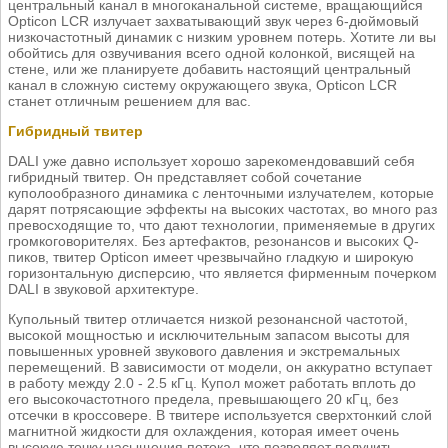
центральный канал в многоканальной системе, вращающийся
Opticon LCR излучает захватывающий звук через 6-дюймовый
низкочастотный динамик с низким уровнем потерь. Хотите ли вы
обойтись для озвучивания всего одной колонкой, висящей на
стене, или же планируете добавить настоящий центральный
канал в сложную систему окружающего звука, Opticon LCR
станет отличным решением для вас.
Гибридный твитер
DALI уже давно использует хорошо зарекомендовавший себя
гибридный твитер. Он представляет собой сочетание
куполообразного динамика с ленточными излучателем, которые
дарят потрясающие эффекты на высоких частотах, во много раз
превосходящие то, что дают технологии, применяемые в других
громкоговорителях. Без артефактов, резонансов и высоких Q-
пиков, твитер Opticon имеет чрезвычайно гладкую и широкую
горизонтальную дисперсию, что является фирменным почерком
DALI в звуковой архитектуре.
Купольный твитер отличается низкой резонансной частотой,
высокой мощностью и исключительным запасом высоты для
повышенных уровней звукового давления и экстремальных
перемещений. В зависимости от модели, он аккуратно вступает
в работу между 2.0 - 2.5 кГц. Купол может работать вплоть до
его высокочастотного предела, превышающего 20 кГц, без
отсечки в кроссовере. В твитере используется сверхтонкий слой
магнитной жидкости для охлаждения, которая имеет очень
высокую точку насыщения потока, что позволяет получить