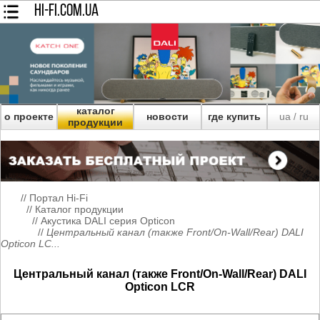
HI-FI.COM.UA
каталог
о проекте
новости
где купить
ua
ru
/
продукции
//
Портал Hi-Fi
//
Каталог продукции
//
Акустика DALI серия Opticon
//
Центральный канал (также Front/On-Wall/Rear) DALI
Opticon LC...
Центральный канал (также Front/On-Wall/Rear) DALI
Opticon LCR