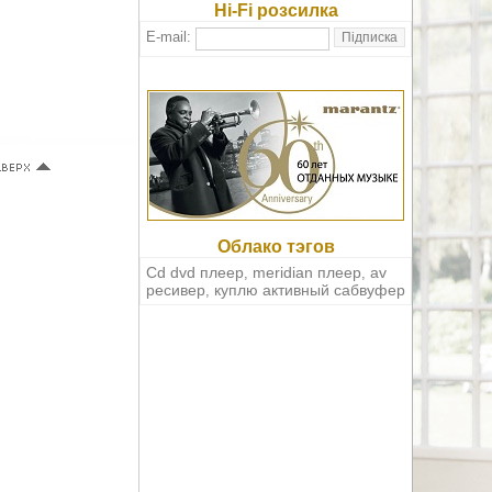
Hi-Fi розсилка
E-mail:
Облако тэгов
Cd dvd плеер
meridian плеер
av
,
,
ресивер
куплю активный сабвуфер
,