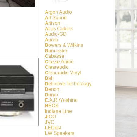
Argon Audio
Art Sound
Artison
Atlas Cables
Audio-GD
Aurea
Bowers & Wilkins
Burmester
Cabasse
Classe Audio
Clearaudio
Clearaudio Vinyl
Dali
Definitive Technology
Denon
Dorpo
E.A.R./Yoshino
HEOS
Indiana Line
JICO
JVC
LEDest
LW Speakers