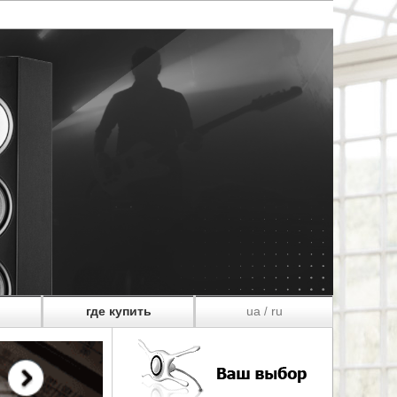
где купить
ua
ru
/