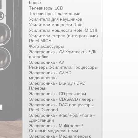
house
Телевизоры LCD
Телевизоры Плазменные
Усилители для наушников
Усилители мощности Rotel
Усилители мощности Rotel MICHI
Усилители стерео (интегральные)
Rotel MICHI
Фото аксессуары
Электроника - AV Комплекты / ДК
в коробке
Электроника - AV
Ресиверы.Усилители.Процессоры
Электроника - AV-HD
медиаплееры
Электроника - Blu-ray / DVD
Плееры
Электроника - CD ресиверы
Электроника - CD/SACD плееры
Электроника - DAC процессоры
Rotel Diamond
Электроника - iPad/iPod/iPhone -
Док-станции
Электроника - Multirooms /
Сетевые медиасистемы
Электроника - Медиаплееры с