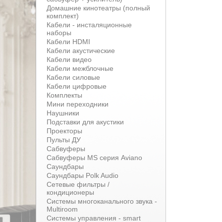
Домашние кинотеатры (полный
комплект)
Кабели - инсталяционные
наборы
Кабели HDMI
Кабели акустические
Кабели видео
Кабели межблочные
Кабели силовые
Кабели цифровые
Комплекты
Мини переходники
Наушники
Подставки для акустики
Проекторы
Пульты ДУ
Сабвуферы
Сабвуферы MS серия Aviano
Саундбары
Саундбары Polk Audio
Сетевые фильтры /
кондиционеры
Системы многоканального звука -
Multiroom
Системы управления - smart