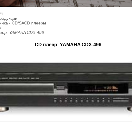
Fi
продукции
ника - CD/SACD плееры
a
еер: YAMAHA CDX-496
CD плеер: YAMAHA CDX-496