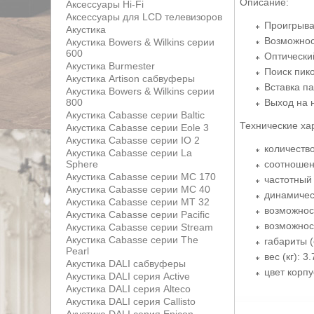
Описание:
Аксессуары Hi-Fi
Аксессуары для LCD телевизоров
Проигрыва
Акустика
Возможнос
Акустика Bowers & Wilkins серии
600
Оптически
Акустика Burmester
Поиск пик
Акустика Artison сабвуферы
Bставка па
Акустика Bowers & Wilkins серии
800
Выход на 
Акустика Cabasse серии Baltic
Технические ха
Акустика Cabasse серии Eole 3
Акустика Cabasse серии IO 2
количество
Акустика Cabasse серии La
Sphere
соотношен
Акустика Cabasse серии MC 170
частотный 
Акустика Cabasse серии MC 40
динамичес
Акустика Cabasse серии MT 32
возможнос
Акустика Cabasse серии Pacific
возможност
Акустика Cabasse серии Stream
Акустика Cabasse серии The
габариты (
Pearl
вес (кг): 3.
Акустика DALI сабвуферы
цвет корпу
Акустика DALI серия Active
Акустика DALI серия Alteco
Акустика DALI серия Callisto