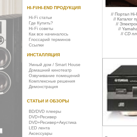
HI-FI/HI-END ПРОДУКЦИЯ
//
Портал Hi-
Hi-Fi статьи
//
Каталог 
Где Купить?
//
Электро
Hi-Fi советы
//
Yamah
//
CD пл
Как все начиналось
Глоссарий терминов
Ссылки
ИНСТАЛЛЯЦИЯ
Умный дом / Smart House
Домашний кинотеатр
Озвучивание помещений
Комплексные решения
Демонстрация
СТАТЬИ И ОБЗОРЫ
BD/DVD плееры
DVD+Ресивер
DVD+Ресивер+Акустика
LED лента
Аксессуары