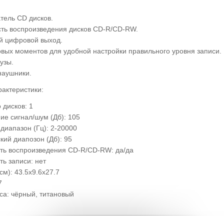
тель CD дисков.
ть воспроизведения дисков CD-R/CD-RW.
й цифровой выход.
овых моментов для удобной настройки правильного уровня записи.
узы.
наушники.
рактеристики:
 дисков: 1
ие сигнал/шум (Дб): 105
диапaзон (Гц): 2-20000
кий диапозон (Дб): 95
ть воспроизведения CD-R/CD-RW: да/да
ь записи: нет
см): 43.5x9.6x27.7
7
са: чёрный, титановый