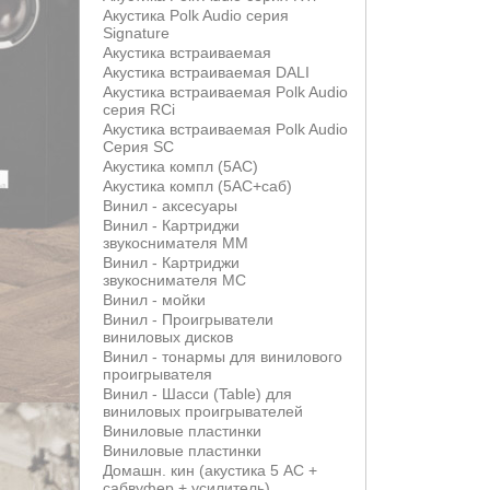
Акустика Polk Audio серия
Signature
Акустика встраиваемая
Акустика встраиваемая DALI
Акустика встраиваемая Polk Audio
серия RCi
Акустика встраиваемая Polk Audio
Серия SC
Акустика компл (5АС)
Акустика компл (5АС+саб)
Винил - аксесуары
Винил - Картриджи
звукоснимателя MM
Винил - Картриджи
звукоснимателя MС
Винил - мойки
Винил - Проигрыватели
виниловых дисков
Винил - тонармы для винилового
проигрывателя
Винил - Шасси (Table) для
виниловых проигрывателей
Виниловые пластинки
Виниловые пластинки
Домашн. кин (акустика 5 АС +
сабвуфер + усилитель)