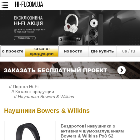
HI-FI.COM.UA
каталог
о проекте
новости
где купить
ua
ru
/
продукции
//
Портал Hi-Fi
//
Каталог продукции
//
Наушники Bowers & Wilkins
Наушники Bowers & Wilkins
Бездротові навушники з
активним шумозаглушенням
Bowers & Wilkins Px8 S2