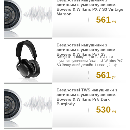
активним шумозаглушенням:
Bowers & Wilkins PX 7 S3 Vintage
Maroon
561
у.е.
Бездротові навушники з
активним шумозаглушенням
Bowers & Wilkins Px7 S3
Бездротові навушники з активним
шумозаглушенням Bowers & Wilkins Px7
S3 Вишуканий дизайн. Інноваційні ф...
561
у.е.
Бездротові TWS навушники з
активним шумозаглушенням:
Bowers & Wilkins Pi 8 Dark
Burgindy
530
у.е.