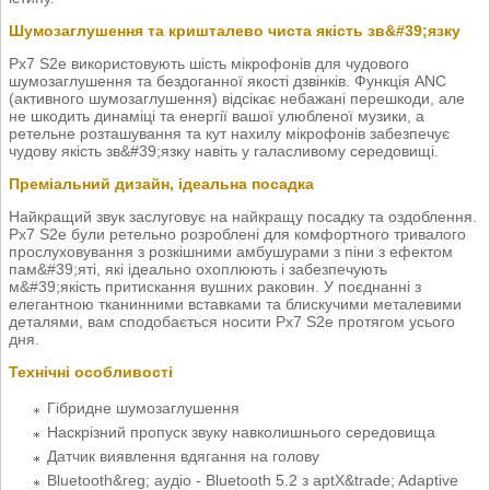
Шумозаглушення та кришталево чиста якість зв&#39;язку
Px7 S2e використовують шість мікрофонів для чудового
шумозаглушення та бездоганної якості дзвінків. Функція ANC
(активного шумозаглушення) відсікає небажані перешкоди, але
не шкодить динаміці та енергії вашої улюбленої музики, а
ретельне розташування та кут нахилу мікрофонів забезпечує
чудову якість зв&#39;язку навіть у галасливому середовищі.
Преміальний дизайн, ідеальна посадка
Найкращий звук заслуговує на найкращу посадку та оздоблення.
Px7 S2e були ретельно розроблені для комфортного тривалого
прослуховування з розкішними амбушурами з піни з ефектом
пам&#39;яті, які ідеально охоплюють і забезпечують
м&#39;якість притискання вушних раковин. У поєднанні з
елегантною тканинними вставками та блискучими металевими
деталями, вам сподобається носити Px7 S2e протягом усього
дня.
Технічні особливості
Гібридне шумозаглушення
Наскрізний пропуск звуку навколишнього середовища
Датчик виявлення вдягання на голову
Bluetooth&reg; аудіо - Bluetooth 5.2 з aptX&trade; Adaptive