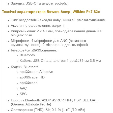
Зарядка USB-C та аудіоінтерфейс
Технічні характеристики Bowers &amp; Wilkins Px7 S2e
Тип: бездротові накладні навушники з шумозаглушенням
Акустичне оформлення: закриті
Випромінювач: 2 x 40 мм, повнодіапазонний динамік з
біоцелюлози
Мікрофони: 4 мікрофони для ANC (активного
шумозаглушення); 2 мікрофони для телефонії
Інтерфейси з&#39;єднання:
Bluetooth
Кабель USB-C на аналоговий роз&#39;єм 3.5 мм
Кодеки Bluetooth:
aptX&trade; Adaptive
aptX&trade; HD
aptX&trade;
AAC
SBC
Профілі Bluetooth: A2DP, AVRCP, HFP, HSP, BLE GATT
(Generic Attribute Profile)
Спотворення (THD): &lt; 0.1 % (1 кГц/10 мВт)