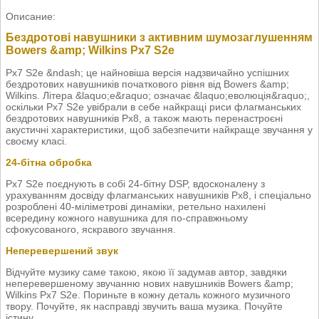
Описание:
Бездротові навушники з активним шумозаглушенням
Bowers &amp; Wilkins Px7 S2e
Px7 S2e &ndash; це найновіша версія надзвичайно успішних
бездротових навушників початкового рівня від Bowers &amp;
Wilkins. Літера &laquo;е&raquo; означає &laquo;еволюція&raquo;,
оскільки Px7 S2e увібрали в себе найкращі риси флагманських
бездротових навушників Px8, а також мають перенастроєні
акустичні характеристики, щоб забезпечити найкраще звучання у
своєму класі.
24-бітна обробка
Px7 S2e поєднують в собі 24-бітну DSP, вдосконалену з
урахуванням досвіду флагманських навушників Px8, і спеціально
розроблені 40-міліметрові динаміки, ретельно нахилені
всередину кожного навушника для по-справжньому
сфокусованого, яскравого звучання.
Неперевершений звук
Відчуйте музику саме такою, якою її задумав автор, завдяки
неперевершеному звучанню нових навушників Bowers &amp;
Wilkins Px7 S2e. Пориньте в кожну деталь кожного музичного
твору. Почуйте, як насправді звучить ваша музика. Почуйте
істину.