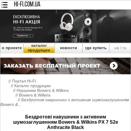
HI-FI.COM.UA
каталог
о проекте
новости
где купить
ua
ru
/
продукции
//
Портал Hi-Fi
//
Каталог продукции
//
Наушники Bowers & Wilkins
//
Bowers & Wilkins
//
Бездротові навушники з активним шумозаглушенням
Bowers &...
Бездротові навушники з активним
шумозаглушенням Bowers & Wilkins PX 7 S2e
Anthracite Black