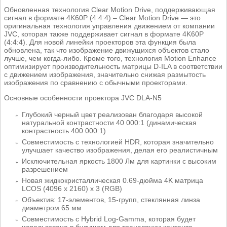
Обновленная технология Clear Motion Drive, поддерживающая
сигнал в формате 4K60P (4:4:4) – Clear Motion Drive — это
оригинальная технология управления движением от компании
JVC, которая также поддерживает сигнал в формате 4K60P
(4:4:4). Для новой линейки проекторов эта функция была
обновлена, так что изображение движущихся объектов стало
лучше, чем когда-либо. Кроме того, технология Motion Enhance
оптимизирует производительность матрицы D-ILA в соответствии
с движением изображения, значительно снижая размытость
изображения по сравнению с обычными проекторами.
Основные особенности проектора JVC DLA-N5
Глубокий черный цвет реализован благодаря высокой
натуральной контрастности 40 000:1 (динамическая
контрастность 400 000:1)
Совместимость с технологией HDR, которая значительно
улучшает качество изображения, делая его реалистичным
Исключительная яркость 1800 Лм для картинки с высоким
разрешением
Новая жидкокристаллическая 0.69-дюйма 4K матрица
LCOS (4096 x 2160) x 3 (RGB)
Объектив: 17-элементов, 15-групп, стеклянная линза
диаметром 65 мм
Совместимость с Hybrid Log-Gamma, которая будет
использована в будущем для трансляции контента