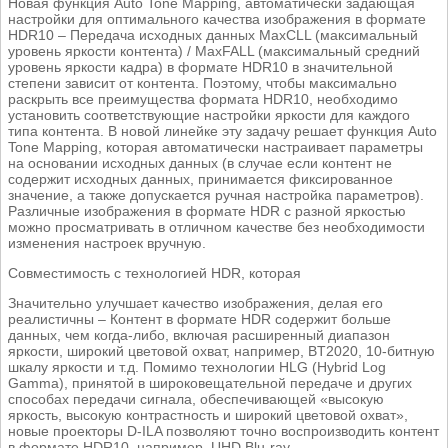
Новая функция Auto Tone Mapping, автоматически задающая
настройки для оптимального качества изображения в формате
HDR10 – Передача исходных данных MaxCLL (максимальный
уровень яркости контента) / MaxFALL (максимальный средний
уровень яркости кадра) в формате HDR10 в значительной
степени зависит от контента. Поэтому, чтобы максимально
раскрыть все преимущества формата HDR10, необходимо
установить соответствующие настройки яркости для каждого
типа контента. В новой линейке эту задачу решает функция Auto
Tone Mapping, которая автоматически настраивает параметры
на основании исходных данных (в случае если контент не
содержит исходных данных, принимается фиксированное
значение, а также допускается ручная настройка параметров).
Различные изображения в формате HDR с разной яркостью
можно просматривать в отличном качестве без необходимости
изменения настроек вручную.
Совместимость с технологией HDR, которая
Значительно улучшает качество изображения, делая его
реалистичны – Контент в формате HDR содержит больше
данных, чем когда-либо, включая расширенный диапазон
яркости, широкий цветовой охват, например, BT2020, 10-битную
шкалу яркости и т.д. Помимо технологии HLG (Hybrid Log
Gamma), принятой в широковещательной передаче и других
способах передачи сигнала, обеспечивающей «высокую
яркость, высокую контрастность и широкий цветовой охват»,
новые проекторы D-ILA позволяют точно воспроизводить контент
в формате HDR10, например, UHD Blu-ray.