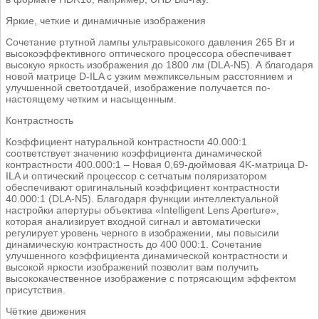
Яркие, четкие и динамичные изображения
Сочетание ртутной лампы ультравысокого давления 265 Вт и
высокоэффективного оптического процессора обеспечивает
высокую яркость изображения до 1800 лм (DLA-N5). А благодаря
новой матрице D-ILA с узким межпиксельным расстоянием и
улучшенной светоотдачей, изображение получается по-
настоящему четким и насыщенным.
Контрастность
Коэффициент натуральной контрастности 40.000:1
соответствует значению коэффициента динамической
контрастности 400.000:1 – Новая 0,69-дюймовая 4K-матрица D-
ILA и оптический процессор с сетчатым поляризатором
обеспечивают оригинальный коэффициент контрастности
40.000:1 (DLA-N5). Благодаря функции интеллектуальной
настройки апертуры объектива «Intelligent Lens Aperture»,
которая анализирует входной сигнал и автоматически
регулирует уровень черного в изображении, мы повысили
динамическую контрастность до 400 000:1. Сочетание
улучшенного коэффициента динамической контрастности и
высокой яркости изображений позволит вам получить
высококачественное изображение с потрясающим эффектом
присутствия.
Чёткие движения