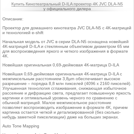
Купить Кинотеатральный D-ILA проектор 4K JVC DLA-N5
у официального дилера
Описание:
Проектор для домашнего кинотеатра JVC DLA-N5 с 4K-матрицей
и технологией e-shift
Начальная модель от JVC в серии DLA-N5 оснащена новейшей
4K-матрицей D-ILA и стеклянным объективом диаметром 65 мм
для воспроизведения яркого и четкого изображения в формате
4K.
Новейшая оригинальная 0,69-дюймовая 4К-матрица D-ILA
Новейшая 0,69-дюймовая оригинальная 4К-матрица D-ILA с
межпиксельным расстоянием 3,8µm обеспечивает высокое
разрешение – порядка 8,8 млн пикселей (4096 x 2160 пикселей).
Улучшенная технология сглаживания, снижающая избыточное
рассеяние и дифракцию света, предлагает повышенную яркость
картинки и оптимальный уровень черного по сравнению с
обычной матрицей. Малое межпиксельное расстояние
позволяет воспроизводить изображение в формате 4K, причем
картинка остается четкой и детализированной (без сколько-
нибудь заметной пикселизации) даже на больших экранах.
Auto Tone Mapping