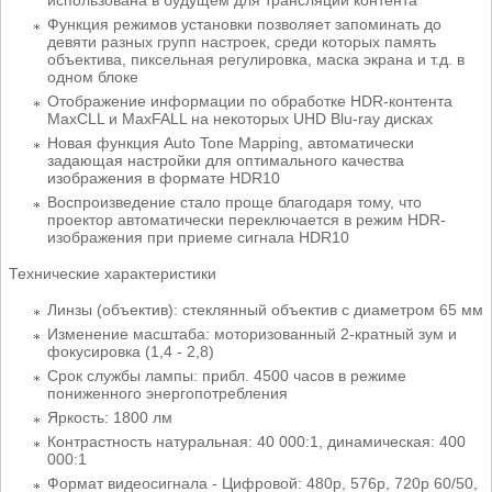
Функция режимов установки позволяет запоминать до
девяти разных групп настроек, среди которых память
объектива, пиксельная регулировка, маска экрана и т.д. в
одном блоке
Отображение информации по обработке HDR-контента
MaxCLL и MaxFALL на некоторых UHD Blu-ray дисках
Новая функция Auto Tone Mapping, автоматически
задающая настройки для оптимального качества
изображения в формате HDR10
Воспроизведение стало проще благодаря тому, что
проектор автоматически переключается в режим HDR-
изображения при приеме сигнала HDR10
Технические характеристики
Линзы (объектив): стеклянный объектив с диаметром 65 мм
Изменение масштаба: моторизованный 2-кратный зум и
фокусировка (1,4 - 2,8)
Срок службы лампы: прибл. 4500 часов в режиме
пониженного энергопотребления
Яркость: 1800 лм
Контрастность натуральная: 40 000:1, динамическая: 400
000:1
Формат видеосигнала - Цифровой: 480p, 576p, 720p 60/50,