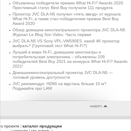
Объявлены победители премии What Hi-Fi? Awards 2020.
Престижный статус Best Buy получили 111 продукта.
Проектор JVC DLA-N5 получил «пять звезд» от журнала
What Hi-Fi, а также стал победителем премии Best Buy
Award 2020
Обзор домашне-кинотеатрального проектора JVC DLA-N5.
Журнал Le Blog Son Video. Часть первая
JVC DLA-N5 VS Sony VPL-VW590ES: какой 4K проектор
выбрать? (Групповой тест What Hi-Fi?)
Лучший в мире Hi-Fi, домашние кинотеатры и
потребительская электроника – объявлены 109
победителей Best Buy 2021 на конкурсе What Hi-Fi? Awards
2021!
Домашнекинотеатральный проектор JVC DLA-N5 —
топовый уровень доступности
JVC рекомендує: HDMI на відстань більше 10 м?
Подумайте про LAN!
о проекте
каталог продукции
|
новости
где купить
|
|
|