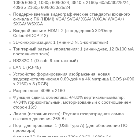
1080i 60/50, 1080p 60/50/24, 3840 x 2160p 60/50/30/25/24,
4096 x 2160p 60/50/30/25/24
Поддерживаемые видеографические стандарты входного
сигнала с ПК (HDMI) VGA/ SVGA/ XGA/ WXGA/ WXGA+/
SXGA/ WSXGA+
Входной разъем HDMI: 2 (с поддержкой 3D/Deep
Colour/HDCP 2.2)
3D-синхронизация: 1 (мини-DIN, 3-контактный)
Триггерный разъём управления: 1 (мини-джек, 12 В/100 мА
постоянного тока)
RS232C 1 (D-sub, 9-контактный)
LAN 1 (RJ-45)
Устройство формирования изображения: новая
жидкокристаллическая 0.69-дюйма 4K матрица LCOS (4096
x 2160) x 3 (RGB)
Разрешение: 4096 x 2160
Функция сдвига объектива: +/-80% вертикальный&amp;
+/-34% горизонтальный, моторизованный с соотношением
сторон 16:9
Лампа (источник света): Ртутная газоразрядная лампа
высокого давления 265 Вт
Порт для прошивки: 1 (USB Type A) (для обновление ПО
проектора)
Формат 3D Кадрирование: 720p 60/50, 1080p 24