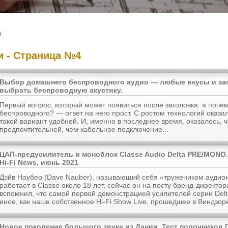
и
ти - Страница №4
Выбор домашнего беспроводного аудио — любые вкусы и за
выбрать беспроводную акустику.
Первый вопрос, который может появиться после заголовка: а поче
беспроводного? — ответ на него прост. С ростом технологий оказа
такой вариант удобней. И, именно в последнее время, оказалось, ч
предпочтительней, чем кабельное подключение...
ЦАП-предусилитель и моноблок Classe Audio Delta PRE/MONO.
Hi-Fi News, июнь 2021
Дэйв Наубер (Dave Nauber), называющий себя «тружеником аудио
работает в Classe около 18 лет, сейчас он на посту бренд-директор
вспомнил, что самой первой демонстрацией усилителей серии Delt
иное, как наше собственное Hi-Fi Show Live, прошедшее в Виндзоре
Новое поколение большого звука из Дании. Тест полочников D