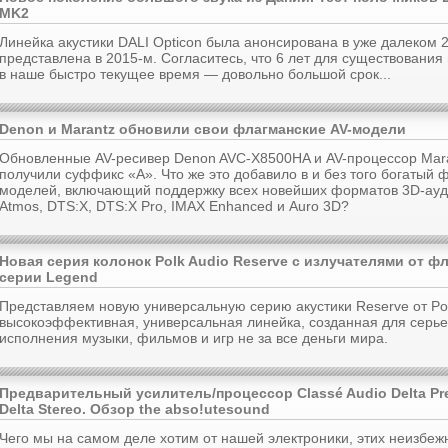
MK2
Линейка акустики DALI Opticon была анонсирована в уже далеком 2
представлена в 2015-м. Согласитесь, что 6 лет для существования
в наше быстро текущее время — довольно большой срок...
Denon и Marantz обновили свои флагманские AV-модели
Обновленные AV-ресивер Denon AVC-X8500HA и AV-процессор Mar
получили суффикс «A». Что же это добавило в и без того богатый 
моделей, включающий поддержку всех новейших форматов 3D-ауд
Atmos, DTS:X, DTS:X Pro, IMAX Enhanced и Auro 3D?
Новая серия колонок Polk Audio Reserve с излучателями от ф
серии Legend
Представляем новую универсальную серию акустики Reserve от Pol
высокоэффективная, универсальная линейка, созданная для серь
исполнения музыки, фильмов и игр не за все деньги мира.
Предварительный усилитель/процессор Classé Audio Delta Pr
Delta Stereo. Обзор the abso!utesound
Чего мы на самом деле хотим от нашей электроники, этих неизбеж