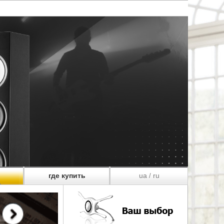
где купить
ua
ru
/