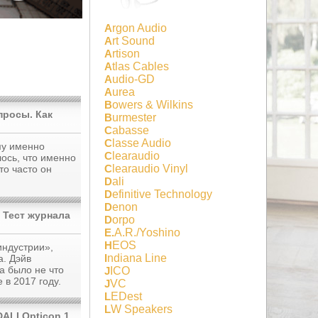
Argon Audio
Art Sound
Artison
Atlas Cables
Audio-GD
Aurea
Bowers & Wilkins
просы. Как
Burmester
Cabasse
Classe Audio
му именно
Clearaudio
лось, что именно
Clearaudio Vinyl
то часто он
Dali
Definitive Technology
Denon
 Тест журнала
Dorpo
E.A.R./Yoshino
HEOS
индустрии»,
Indiana Line
а. Дэйв
a было не что
JICO
 в 2017 году.
JVC
LEDest
LW Speakers
ALI Opticon 1