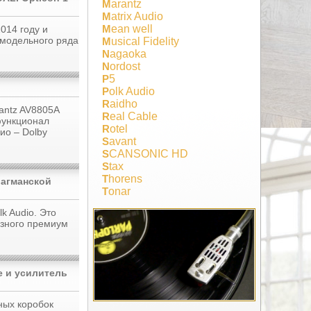
Marantz
Matrix Audio
Mean well
014 году и
 модельного ряда
Musical Fidelity
Nagaoka
Nordost
P5
Polk Audio
Raidho
antz AV8805A
Real Cable
функционал
Rotel
ио – Dolby
Savant
SCANSONIC HD
Stax
Thorens
лагманской
Tonar
k Audio. Это
езного премиум
e и усилитель
ных коробок