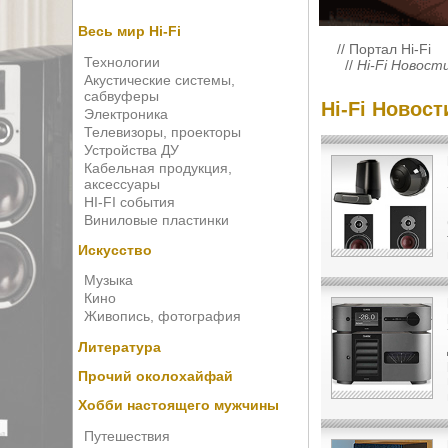
Весь мир Hi-Fi
//
Портал Hi-Fi
Технологии
//
Hi-Fi Новост
Акустические системы,
сабвуферы
Hi-Fi Новос
Электроника
Телевизоры, проекторы
Устройства ДУ
Кабельная продукция,
аксессуары
HI-FI события
Виниловые пластинки
Искусство
Музыка
Кино
Живопись, фотография
Литература
Прочий околохайфай
Хобби настоящего мужчины
Путешествия