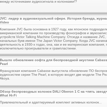
между источниками аудиосигнала и колонками!?
JVC: лидер в аудиовизуальной сфере. История бренда, журна
Video
Компания JVC была основана в 1927 году, как японское подраздел
американской компании по производству фонографов и звукозап
устройств Victor Talking Machine Company. Отсюда и название JVC,
начальных букв имени The Japan Victor Company. Когда JVC начин
деятельность в 1930-х годах, она, как и ее материнская компания,
исключительно проигрыватели и грампластинки.
Вышло обновление софта для беспроводной акустики Cabass
Pearl
Французская компания Cabasse выпустила обновление ПО беспро
аудиосистем серии The Pearl, в которую входят две модели The Pea
Akoya.
Обзор беспроводных колонок DALI Oberon 1 C на «пять звезд
What Hi-Fi
Привлекательный и адаптируемый комплект активных колонок...