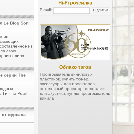
Hi-Fi розсилка
E-mail:
л Le Blog Son
ение
исывающих
 составленное из
ала свою
 производила
Облако тэгов
Проигрыватель виниловых
e серии The
пластинок
купить тюнер
,
,
аксессуары для проекторов
,
водных
потолочный проектор
подставки
,
rl и The Pearl
для акустики
куплю проигрыватель
,
винила
» от журнала