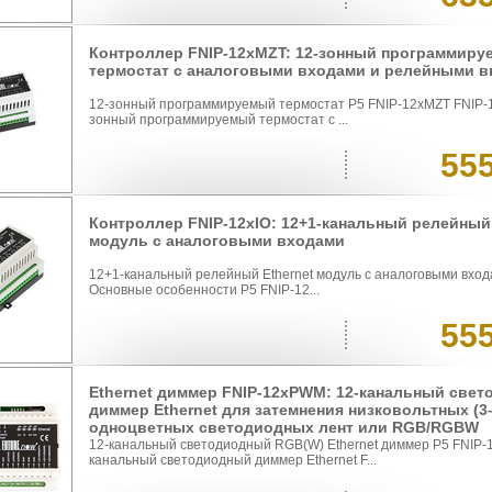
Контроллер FNIP-12xMZT: 12-зонный программир
термостат с аналоговыми входами и релейными 
12-зонный программируемый термостат P5 FNIP-12xMZT FNIP-1
зонный программируемый термостат с ...
55
Контроллер FNIP-12xIO: 12+1-канальный релейный 
модуль с аналоговыми входами
12+1-канальный релейный Ethernet модуль с аналоговыми вход
Основные особенности P5 FNIP-12...
55
Ethernet диммер FNIP-12xPWM: 12-канальный све
диммер Ethernet для затемнения низковольтных (3
одноцветных светодиодных лент или RGB/RGBW
12-канальный светодиодный RGB(W) Ethernet диммер P5 FNIP
канальный светодиодный диммер Ethernet F...