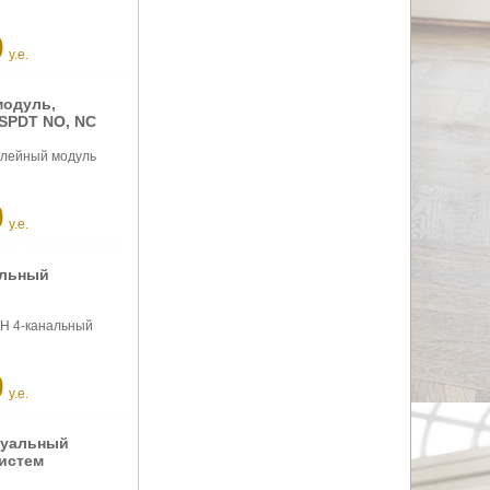
0
у.е.
модуль,
 SPDT NO, NC
елейный модуль
0
у.е.
альный
SH 4-канальный
0
у.е.
туальный
истем