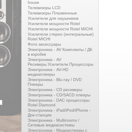
house
Телевизоры LCD
Телевизоры Плазменные
Усилители для наушников
Усилители мощности Rotel
Усилители мощности Rotel MICHI
Усилители стерео (интегральные)
Rotel MICHI
Фото аксессуары
Электроника - AV Комплекты / ДК
в коробке
Электроника - AV
Ресиверы.Усилители.Процессоры
Электроника - AV-HD
медиаплееры
Электроника - Blu-ray / DVD
Плееры
Электроника - CD ресиверы
Электроника - CD/SACD плееры
Электроника - DAC процессоры
Rotel Diamond
Электроника - iPad/iPod/iPhone -
Док-станции
Электроника - Multirooms /
Сетевые медиасистемы
Электроника - Медиаплееры с