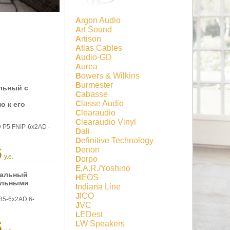
Argon Audio
Art Sound
Artison
Atlas Cables
Audio-GD
Aurea
Bowers & Wilkins
Burmester
льный с
Cabasse
Classe Audio
о к его
Clearaudio
Clearaudio Vinyl
 P5 FNIP-6x2AD -
Dali
Definitive Technology
6
Denon
у.е.
Dorpo
E.A.R./Yoshino
уальный
HEOS
тельными
Indiana Line
JICO
85-6x2AD 6-
JVC
LEDest
LW Speakers
5