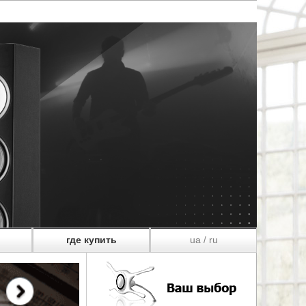
где купить
ua
ru
/