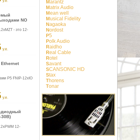
у.е.
Marantz
Matrix Audio
Mean well
уемый
Musical Fidelity
выходами NO
Nagaoka
Nordost
2xMZT - это 12-
P5
Polk Audio
5
Raidho
у.е.
Real Cable
Rotel
Savant
Ethernet
SCANSONIC HD
Stax
ами P5 FNIP-12xIO
Thorens
Tonar
5
у.е.
тодиодный
–30В)
-12xPWM 12-