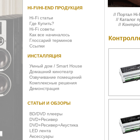
HI-FI/HI-END ПРОДУКЦИЯ
//
Портал Hi-
Hi-Fi статьи
//
Каталог 
Где Купить?
//
Контро
Hi-Fi советы
Как все начиналось
Контролл
Глоссарий терминов
Ссылки
ИНСТАЛЛЯЦИЯ
Умный дом / Smart House
Домашний кинотеатр
Озвучивание помещений
Комплексные решения
Демонстрация
СТАТЬИ И ОБЗОРЫ
BD/DVD плееры
DVD+Ресивер
DVD+Ресивер+Акустика
LED лента
Аксессуары