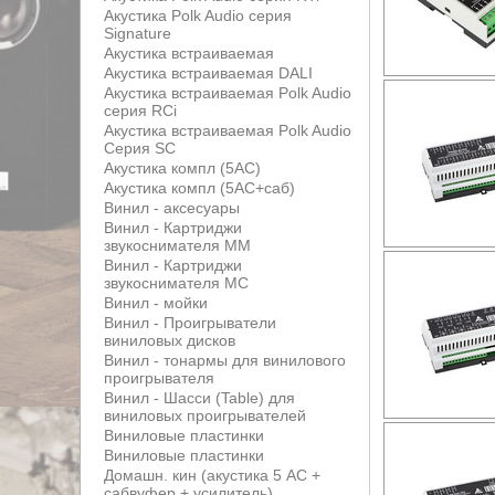
Акустика Polk Audio серия
Signature
Акустика встраиваемая
Акустика встраиваемая DALI
Акустика встраиваемая Polk Audio
серия RCi
Акустика встраиваемая Polk Audio
Серия SC
Акустика компл (5АС)
Акустика компл (5АС+саб)
Винил - аксесуары
Винил - Картриджи
звукоснимателя MM
Винил - Картриджи
звукоснимателя MС
Винил - мойки
Винил - Проигрыватели
виниловых дисков
Винил - тонармы для винилового
проигрывателя
Винил - Шасси (Table) для
виниловых проигрывателей
Виниловые пластинки
Виниловые пластинки
Домашн. кин (акустика 5 АС +
сабвуфер + усилитель)