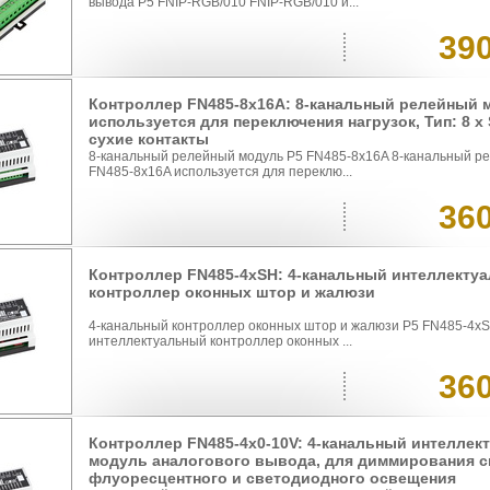
вывода P5 FNIP-RGB/010 FNIP-RGB/010 и...
39
Контроллер FN485-8x16A: 8-канальный релейный 
используется для переключения нагрузок, Тип: 8 x
сухие контакты
8-канальный релейный модуль P5 FN485-8x16A 8-канальный р
FN485-8x16A используется для переклю...
36
Контроллер FN485-4xSH: 4-канальный интеллекту
контроллер оконных штор и жалюзи
4-канальный контроллер оконных штор и жалюзи P5 FN485-4x
интеллектуальный контроллер оконных ...
36
Контроллер FN485-4x0-10V: 4-канальный интеллек
модуль аналогового вывода, для диммирования с
флуоресцентного и светодиодного освещения