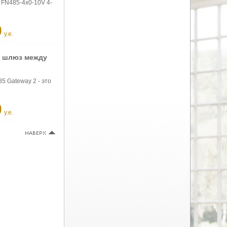
 FN485-4x0-10V 4-
0
у.е.
 - шлюз между
 Gateway 2 - это
0
у.е.