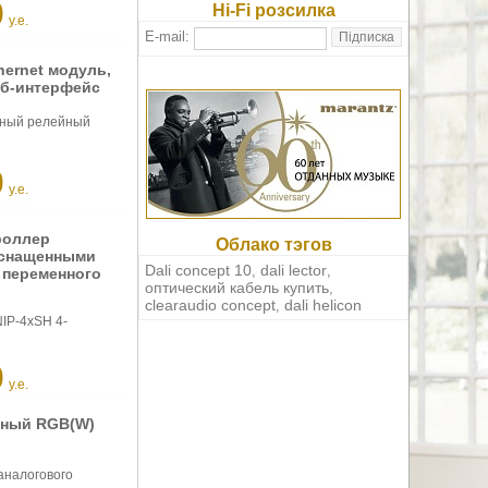
0
Hi-Fi розсилка
у.е.
E-mail:
hernet модуль,
еб-интерфейс
льный релейный
0
у.е.
роллер
Облако тэгов
оснащенными
Dali concept 10
dali lector
,
,
 переменного
оптический кабель купить
,
clearaudio concept
dali helicon
,
IP-4xSH 4-
0
у.е.
дный RGB(W)
аналогового