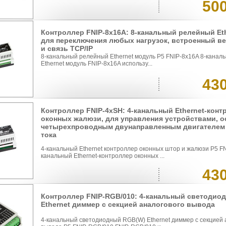
50
Контроллер FNIP-8x16A: 8-канальный релейный Et
для переключения любых нагрузок, встроенный в
и связь TCP/IP
8-канальный релейный Ethernet модуль P5 FNIP-8x16A 8-кана
Ethernet модуль FNIP-8x16A использу...
43
Контроллер FNIP-4xSH: 4-канальный Ethernet-конт
оконных жалюзи, для управления устройствами, 
четырехпроводным двунаправленным двигателем
тока
4-канальный Ethernet контроллер оконных штор и жалюзи P5 FN
канальный Ethernet-контроллер оконных ...
43
Контроллер FNIP-RGB/010: 4-канальный светодио
Ethernet диммер с секцией аналогового вывода
4-канальный светодиодный RGB(W) Ethernet диммер с секцией 