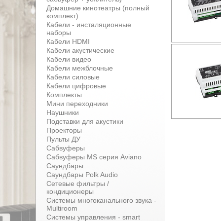
Домашние кинотеатры (полный
комплект)
Кабели - инсталяционные
наборы
Кабели HDMI
Кабели акустические
Кабели видео
Кабели межблочные
Кабели силовые
Кабели цифровые
Комплекты
Мини переходники
Наушники
Подставки для акустики
Проекторы
Пульты ДУ
Сабвуферы
Сабвуферы MS серия Aviano
Саундбары
Саундбары Polk Audio
Сетевые фильтры /
кондиционеры
Системы многоканального звука -
Multiroom
Системы управления - smart